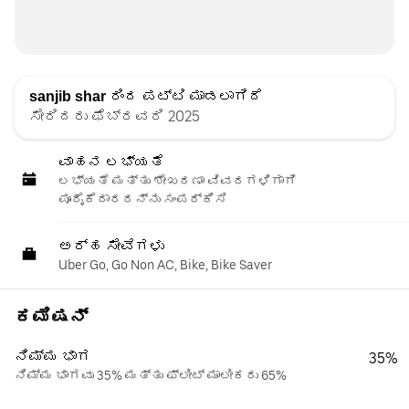
sanjib shar
ರಿಂದ ಪಟ್ಟಿ ಮಾಡಲಾಗಿದೆ
ಸೇರಿದರು ಫೆಬ್ರವರಿ 2025
ವಾಹನ ಲಭ್ಯತೆ
ಲಭ್ಯತೆ ಮತ್ತು ಶೇಖರಣಾ ವಿವರಗಳಿಗಾಗಿ
ಪೂರೈಕೆದಾರರನ್ನು ಸಂಪರ್ಕಿಸಿ
ಅರ್ಹ ಸೇವೆಗಳು
Uber Go, Go Non AC, Bike, Bike Saver
ಕಮಿಷನ್
ನಿಮ್ಮ ಭಾಗ
35%
ನಿಮ್ಮ ಭಾಗವು 35% ಮತ್ತು ಫ್ಲೀಟ್ ಮಾಲೀಕರು 65%