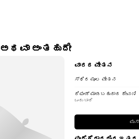
c) ಅಥವಾ ಅಂತಹುದೇ
ವಾರದ ವೇತನ
ಸ್ಥಿರ ಮೂಲ ವೇತನ
ರಿಫಂಡ್ ಮಾಡಬಹುದಾದ ಠೇವಣಿ
ಒಂದು ಬಾರಿ
ಪುಸ
ಪೂರೈಕೆದಾರರಿಂದ ಇತರ