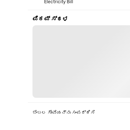
Electricity Bill
ಪಿಕಪ್ ಸ್ಥಳ
ಬೆಂಬಲ ಸೇವೆಯನ್ನು ಸಂಪರ್ಕಿಸಿ