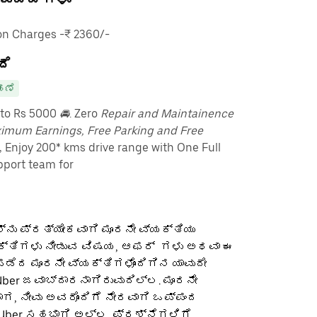
n Charges -₹ 2360/-
ದೆ
ಹಣೆ
pto Rs 5000
🚘
. Zero
Repair and Maintainence
imum Earnings, Free Parking and Free
, Enjoy 200* kms drive range with One Full
port team for
ನು ಪ್ರತ್ಯೇಕವಾಗಿ ಮೂರನೇ ವ್ಯಕ್ತಿಯು
ಕ್ತಿಗಳು ನೀಡುವ ವಿಷಯ, ಆಫರ್ ‌ ಗಳು ಅಥವಾ ಈ
ೆದ ಮೂರನೇ ವ್ಯಕ್ತಿಗಳೊಂದಿಗಿನ ಯಾವುದೇ
ber ಜವಾಬ್ದಾರನಾಗಿರುವುದಿಲ್ಲ. ಮೂರನೇ
ಡಾಗ, ನೀವು ಅವರೊಂದಿಗೆ ನೇರವಾಗಿ ಒಪ್ಪಂದ
 Uber ಸಹಭಾಗಿ ಅಲ್ಲ. ಪ್ರಶ್ನೆಗಳಿಗೆ,