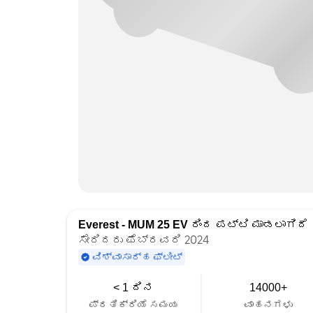
Everest - MUM 25 EV
ರಿಂದ ಪಟ್ಟಿ ಮಾಡಲಾಗಿದೆ
ಸೇರಿದರು ಫೆಬ್ರವರಿ 2024
ವಿಶ್ವಾಸಾರ್ಹ ಫ್ಲೀಟ್
< 1 ದಿನ
14000+
ಪ್ರತಿಕ್ರಿಯೆ ಸಮಯ
ವಾಹನಗಳು