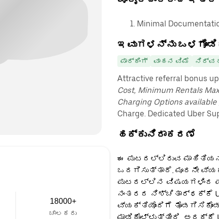
Minimal Documentatio
ಇವುಗಳನ್ನು ಒಳಗೊಂಡಿ
ಪಾರ್ಕಿಂಗ್
ವಾಹನ ವಿಮೆ
ನಿರ್ವ
Attractive referral bonus u
Cost, Minimum Rentals Max
Charging Options available
Charge. Dedicated Uber Sup
ಹಕ್ಕುನಿರಾಕರಣೆ
ಈ ಪುಟದಲ್ಲಿರುವ ಮಾಹಿತಿಯನ್
ಒದಗಿಸುತ್ತಾರೆ. ಮೂರನೇ ವ್ಯ
ಪುಟದಲ್ಲಿನ ವಿಷಯಗಳಿಂದ ಪಡ
ನಂತರದ ನಿಶ್ಚಿತಾರ್ಥಕ್ಕೆ U
18000+
ವ್ಯಕ್ತಿಯೊಂದಿಗೆ ತೊಡಗಿಸಿಕೊಂ
ಚಾಲಕರು
ಮಾಡಿಕೊಳ್ಳುತ್ತೀರಿ, ಅದಕ್ಕೆ