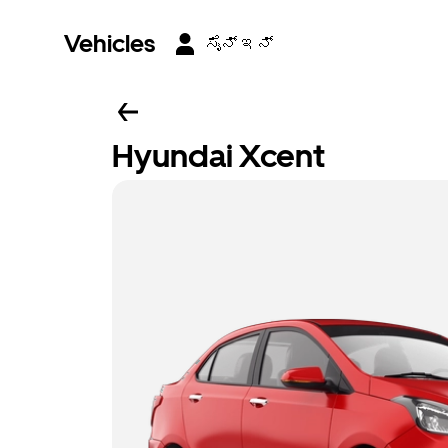
Vehicles
ಸೈನ್ ಇನ್
Hyundai Xcent