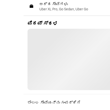
ಅರ್ಹ ಸೇವೆಗಳು
Uber XL Pro, Go Sedan, Uber Go
ಪಿಕಪ್ ಸ್ಥಳ
ಬೆಂಬಲ ಸೇವೆಯನ್ನು ಸಂಪರ್ಕಿಸಿ