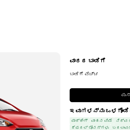
ವಾರದ ಬಾಡಿಗೆ
ಬಾಡಿಗೆ ವೆಚ್ಚ
ಪುಸ
ಇವುಗಳನ್ನು ಒಳಗೊಂಡಿ
ಪಾರ್ಕಿಂಗ್
ವಾಹನ ವಿಮೆ
ನಿರ್ವ
ರೆಫರಲ್ ಬೋನಸ್‌ಗಳು
ಬದಲಾವಣ