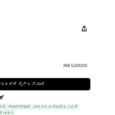
INR 5,000.00
್ತಕಕ್ಕೆ ಸೈನ್ ಇನ್ ಮಾಡಿ
ದೆ
ಹಣೆ
ಡ್ಯಾಶ್‌ಕ್ಯಾಮ್
ವಾಹನದ ಅನಿಯಮಿತ ಬಳಕೆ
ೆ ವಾಹನ