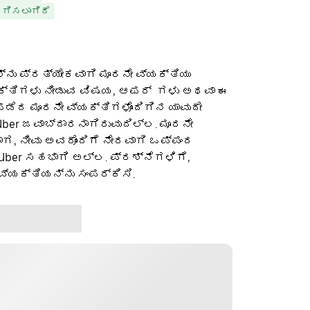
ದಗಿಸಲಾಗಿದೆ
ನು ಪ್ರತ್ಯೇಕವಾಗಿ ಮೂರನೇ ವ್ಯಕ್ತಿಯು
ಕ್ತಿಗಳು ನೀಡುವ ವಿಷಯ, ಆಫರ್ ‌ ಗಳು ಅಥವಾ ಈ
ೆದ ಮೂರನೇ ವ್ಯಕ್ತಿಗಳೊಂದಿಗಿನ ಯಾವುದೇ
ber ಜವಾಬ್ದಾರನಾಗಿರುವುದಿಲ್ಲ. ಮೂರನೇ
ಡಾಗ, ನೀವು ಅವರೊಂದಿಗೆ ನೇರವಾಗಿ ಒಪ್ಪಂದ
 Uber ಸಹಭಾಗಿ ಅಲ್ಲ. ಪ್ರಶ್ನೆಗಳಿಗೆ,
ವ್ಯಕ್ತಿಯನ್ನು ಸಂಪರ್ಕಿಸಿ.