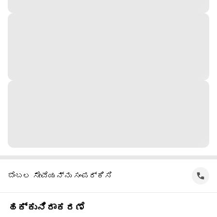
ಬೆಂಬಲ ಸೇವೆಯನ್ನು ಸಂಪರ್ಕಿಸಿ
ಹಕ್ಕುನಿರಾಕರಣೆ