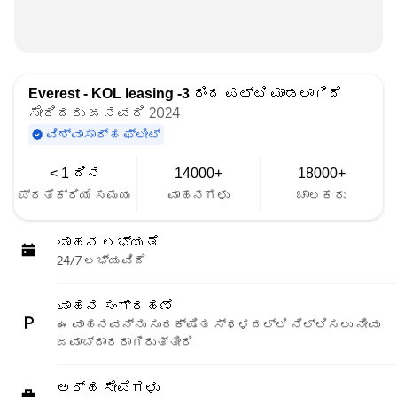
Everest - KOL leasing -3
ರಿಂದ ಪಟ್ಟಿ ಮಾಡಲಾಗಿದೆ
ಸೇರಿದರು ಜನವರಿ 2024
ವಿಶ್ವಾಸಾರ್ಹ ಫ್ಲೀಟ್
< 1 ದಿನ
14000+
18000+
ಪ್ರತಿಕ್ರಿಯೆ ಸಮಯ
ವಾಹನಗಳು
ಚಾಲಕರು
ವಾಹನ ಲಭ್ಯತೆ
24/7 ಲಭ್ಯವಿದೆ
ವಾಹನ ಸಂಗ್ರಹಣೆ
ಈ ವಾಹನವನ್ನು ಸುರಕ್ಷಿತ ಸ್ಥಳದಲ್ಲಿ ನಿಲ್ಲಿಸಲು ನೀವು
ಜವಾಬ್ದಾರರಾಗಿರುತ್ತೀರಿ.
ಅರ್ಹ ಸೇವೆಗಳು