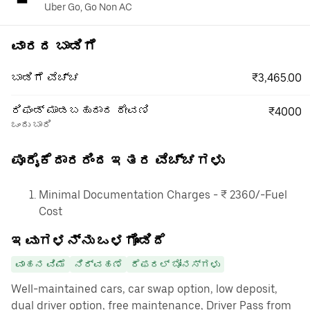
Uber Go, Go Non AC
ವಾರದ ಬಾಡಿಗೆ
₹3,465.00
ಬಾಡಿಗೆ ವೆಚ್ಚ
ರಿಫಂಡ್ ಮಾಡಬಹುದಾದ ಠೇವಣಿ
₹4000
ಒಂದು ಬಾರಿ
ಪೂರೈಕೆದಾರರಿಂದ ಇತರ ವೆಚ್ಚಗಳು
Minimal Documentation Charges - ₹ 2360/-Fuel
Cost
ಇವುಗಳನ್ನು ಒಳಗೊಂಡಿದೆ
ವಾಹನ ವಿಮೆ
ನಿರ್ವಹಣೆ
ರೆಫರಲ್ ಬೋನಸ್‌ಗಳು
Well-maintained cars, car swap option, low deposit,
dual driver option, free maintenance, Driver Pass from