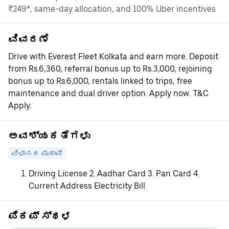
₹249*, same-day allocation, and 100% Uber incentives
ವಿವರಣೆ
Drive with Everest Fleet Kolkata and earn more. Deposit
from Rs.6,360, referral bonus up to Rs.3,000, rejoining
bonus up to Rs.6,000, rentals linked to trips, free
maintenance and dual driver option. Apply now. T&C
Apply.
ಅವಶ್ಯಕತೆಗಳು
ವಿಳಾಸದ ಪುರಾವೆ
Driving License 2. Aadhar Card 3. Pan Card 4.
Current Address Electricity Bill
ಪಿಕಪ್ ಸ್ಥಳ