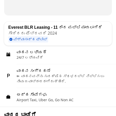
Everest BLR Leasing - 11
ರಿಂದ ಪಟ್ಟಿ ಮಾಡಲಾಗಿದೆ
ಸೇರಿದರು ಫೆಬ್ರವರಿ 2024
ವಿಶ್ವಾಸಾರ್ಹ ಫ್ಲೀಟ್
ವಾಹನ ಲಭ್ಯತೆ
24/7 ಲಭ್ಯವಿದೆ
ವಾಹನ ಸಂಗ್ರಹಣೆ
ಈ ವಾಹನವನ್ನು ಸುರಕ್ಷಿತ ಸ್ಥಳದಲ್ಲಿ ನಿಲ್ಲಿಸಲು
ನೀವು ಜವಾಬ್ದಾರರಾಗಿರುತ್ತೀರಿ.
ಅರ್ಹ ಸೇವೆಗಳು
Airport Taxi, Uber Go, Go Non AC
ವಾರದ ಬಾಡಿಗೆ