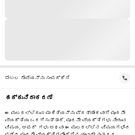
ಬೆಂಬಲ ಸೇವೆಯನ್ನು ಸಂಪರ್ಕಿಸಿ
ಹಕ್ಕುನಿರಾಕರಣೆ
ಈ ಪುಟದಲ್ಲಿರುವ ಮಾಹಿತಿಯನ್ನು ಪ್ರತ್ಯೇಕವಾಗಿ ಮೂರನೇ
ವ್ಯಕ್ತಿಯು ಒದಗಿಸುತ್ತಾರೆ. ಮೂರನೇ ವ್ಯಕ್ತಿಗಳು ನೀಡುವ
ವಿಷಯ, ಆಫರ್ ‌ ಗಳು ಅಥವಾ ಈ ಪುಟದಲ್ಲಿನ ವಿಷಯಗಳಿಂದ
ಪಡೆದ ಮೂರನೇ ವ್ಯಕ್ತಿಗಳೊಂದಿಗಿನ ಯಾವುದೇ ನಂತರದ