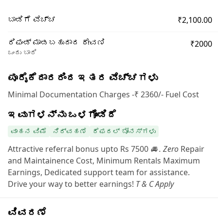
₹2,100.00
ಬಾಡಿಗೆ ವೆಚ್ಚ
ರಿಫಂಡ್ ಮಾಡಬಹುದಾದ ಠೇವಣಿ
₹2000
ಒಂದು ಬಾರಿ
ಪೂರೈಕೆದಾರರಿಂದ ಇತರ ವೆಚ್ಚಗಳು
Minimal Documentation Charges -₹ 2360/- Fuel Cost
ಇವುಗಳನ್ನು ಒಳಗೊಂಡಿದೆ
ವಾಹನ ವಿಮೆ
ನಿರ್ವಹಣೆ
ರೆಫರಲ್ ಬೋನಸ್‌ಗಳು
Attractive referral bonus upto Rs 7500
🚘 . Zero
Repair
and Maintainence Cost, Minimum Rentals Maximum
Earnings, Dedicated support team for assistance.
Drive your way to better earnings!
T & C Apply
ವಿವರಣೆ