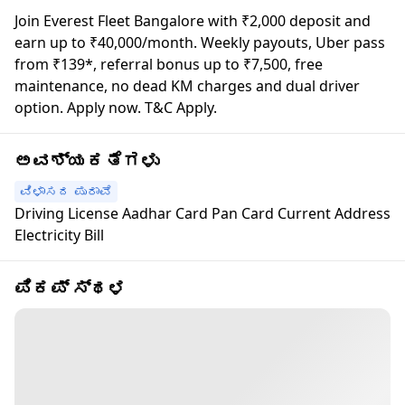
Join Everest Fleet Bangalore with ₹2,000 deposit and
earn up to ₹40,000/month. Weekly payouts, Uber pass
from ₹139*, referral bonus up to ₹7,500, free
maintenance, no dead KM charges and dual driver
option. Apply now. T&C Apply.
ಅವಶ್ಯಕತೆಗಳು
ವಿಳಾಸದ ಪುರಾವೆ
Driving License Aadhar Card Pan Card Current Address
Electricity Bill
ಪಿಕಪ್ ಸ್ಥಳ