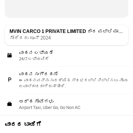
MVIN CARCO 1 PRIVATE LIMITED
ರಿಂದ ಪಟ್ಟಿ ಮಾಡಲಾಗಿದೆ
ಸೇರಿದರು ಜೂನ್ 2024
ವಾಹನ ಲಭ್ಯತೆ
24/7 ಲಭ್ಯವಿದೆ
ವಾಹನ ಸಂಗ್ರಹಣೆ
ಈ ವಾಹನವನ್ನು ಸುರಕ್ಷಿತ ಸ್ಥಳದಲ್ಲಿ ನಿಲ್ಲಿಸಲು ನೀವು
ಜವಾಬ್ದಾರರಾಗಿರುತ್ತೀರಿ.
ಅರ್ಹ ಸೇವೆಗಳು
Airport Taxi, Uber Go, Go Non AC
ವಾರದ ಬಾಡಿಗೆ