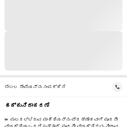
ಬೆಂಬಲ ಸೇವೆಯನ್ನು ಸಂಪರ್ಕಿಸಿ
ಹಕ್ಕುನಿರಾಕರಣೆ
ಈ ಪುಟದಲ್ಲಿರುವ ಮಾಹಿತಿಯನ್ನು ಪ್ರತ್ಯೇಕವಾಗಿ ಮೂರನೇ
ವ್ಯಕ್ತಿಯು ಒದಗಿಸುತ್ತಾರೆ. ಮೂರನೇ ವ್ಯಕ್ತಿಗಳು ನೀಡುವ