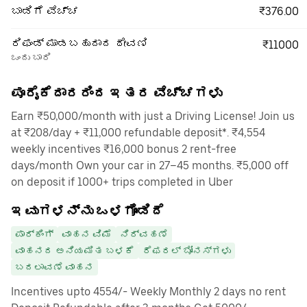
₹376.00
ಬಾಡಿಗೆ ವೆಚ್ಚ
ರಿಫಂಡ್ ಮಾಡಬಹುದಾದ ಠೇವಣಿ
₹11000
ಒಂದು ಬಾರಿ
ಪೂರೈಕೆದಾರರಿಂದ ಇತರ ವೆಚ್ಚಗಳು
Earn ₹50,000/month with just a Driving License! Join us
at ₹208/day + ₹11,000 refundable deposit*. ₹4,554
weekly incentives ₹16,000 bonus 2 rent-free
days/month Own your car in 27–45 months. ₹5,000 off
on deposit if 1000+ trips completed in Uber
ಇವುಗಳನ್ನು ಒಳಗೊಂಡಿದೆ
ಪಾರ್ಕಿಂಗ್
ವಾಹನ ವಿಮೆ
ನಿರ್ವಹಣೆ
ವಾಹನದ ಅನಿಯಮಿತ ಬಳಕೆ
ರೆಫರಲ್ ಬೋನಸ್‌ಗಳು
ಬದಲಾವಣೆ ವಾಹನ
Incentives upto 4554/- Weekly Monthly 2 days no rent