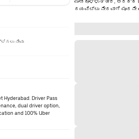
ಮಾಡಿಕೊಳ್ಳುತ್ತೀರಿ, ಅದಕ್ಕೆ
ದಯವಿಟ್ಟು ನೇರವಾಗಿ ಮೂರನೇ 
ಲಿಸಲು ನೀವು
et Hyderabad. Driver Pass
enance, dual driver option,
location and 100% Uber