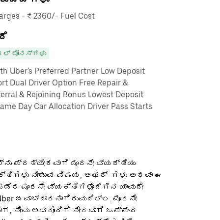
rges - ₹ 2360/- Fuel Cost
ದೆ
ಲ್ ಬೋನಸ್‌ಗಳು
th Uber's Preferred Partner Low Deposit
rt Dual Driver Option Free Repair &
erral & Rejoining Bonus Lowest Deposit
me Day Car Allocation Driver Pass Starts
ನು ಪ್ರತ್ಯೇಕವಾಗಿ ಮೂರನೇ ವ್ಯಕ್ತಿಯು
ಕ್ತಿಗಳು ನೀಡುವ ವಿಷಯ, ಆಫರ್ ‌ ಗಳು ಅಥವಾ ಈ
ೆದ ಮೂರನೇ ವ್ಯಕ್ತಿಗಳೊಂದಿಗಿನ ಯಾವುದೇ
ber ಜವಾಬ್ದಾರನಾಗಿರುವುದಿಲ್ಲ. ಮೂರನೇ
ಡಾಗ, ನೀವು ಅವರೊಂದಿಗೆ ನೇರವಾಗಿ ಒಪ್ಪಂದ