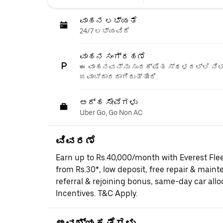
ವಾಹನ ಲಭ್ಯತೆ
24/7 ಲಭ್ಯವಿದೆ
ವಾಹನ ಸಂಗ್ರಹಣೆ
ಈ ವಾಹನವನ್ನು ಸುರಕ್ಷಿತ ಸ್ಥಳದಲ್ಲಿ ನಿಲ್
ಜವಾಬ್ದಾರರಾಗಿರುತ್ತೀರಿ.
ಅರ್ಹ ಸೇವೆಗಳು
Uber Go, Go Non AC
ವಿವರಣೆ
Earn up to Rs.40,000/month with Everest Fle
from Rs.30*, low deposit, free repair & maint
referral & rejoining bonus, same-day car al
Incentives. T&C Apply.