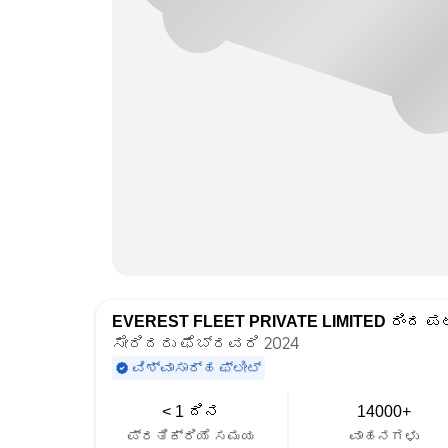
EVEREST FLEET PRIVATE LIMITED
ರಿಂದ ಪಟ
ಸೇರಿದರು ಫೆಬ್ರವರಿ 2024
ವಿಶ್ವಾಸಾರ್ಹ ಫ್ಲೀಟ್
< 1 ದಿನ
14000+
ಪ್ರತಿಕ್ರಿಯೆ ಸಮಯ
ವಾಹನಗಳು