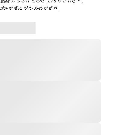
 Uber ಸಹಭಾಗಿ ಅಲ್ಲ. ಪ್ರಶ್ನೆಗಳಿಗೆ,
ವ್ಯಕ್ತಿಯನ್ನು ಸಂಪರ್ಕಿಸಿ.