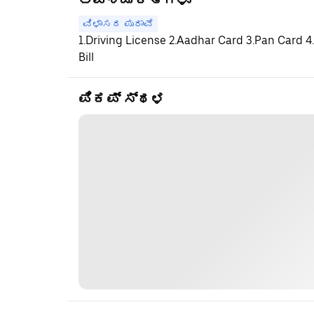
ಅವಶ್ಯಕತೆಗಳು
ವಿಳಾಸದ ಪುರಾವೆ
1.Driving License 2.Aadhar Card 3.Pan Card 4.
Bill
ಪಿಕಪ್ ಸ್ಥಳ