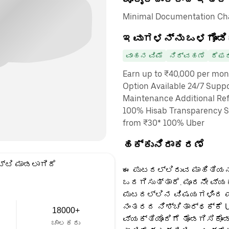
Minimal Documentation Cha
ಇವುಗಳನ್ನು ಒಳಗೊಂಡಿ
ವಾಹನ ವಿಮೆ
ನಿರ್ವಹಣೆ
ರೆಫರ
Earn up to ₹40,000 per mon
Option Available 24/7 Suppo
Maintenance Additional Ref
100% Hisab Transparency Sa
from ₹30* 100% Uber
ಹಕ್ಕುನಿರಾಕರಣೆ
್ಟಿ ಮಾಡಲಾಗಿದೆ
ಈ ಪುಟದಲ್ಲಿರುವ ಮಾಹಿತಿಯನ್
ಒದಗಿಸುತ್ತಾರೆ. ಮೂರನೇ ವ್ಯ
ಪುಟದಲ್ಲಿನ ವಿಷಯಗಳಿಂದ ಪಡ
ನಂತರದ ನಿಶ್ಚಿತಾರ್ಥಕ್ಕೆ U
18000+
ವ್ಯಕ್ತಿಯೊಂದಿಗೆ ತೊಡಗಿಸಿಕೊಂ
ಚಾಲಕರು