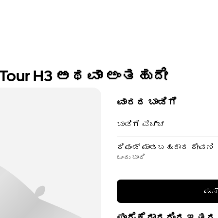
R Tour H3 ಅಥವಾ ಅಂತಹುದೇ
ವಾರದ ಬಾಡಿಗೆ
ಬಾಡಿಗೆ ವೆಚ್ಚ
ರಿಫಂಡ್ ಮಾಡಬಹುದಾದ ಠೇವಣಿ
ಒಂದು ಬಾರಿ
ಪುಸ
ಪೂರೈಕೆದಾರರಿಂದ ಇತರ