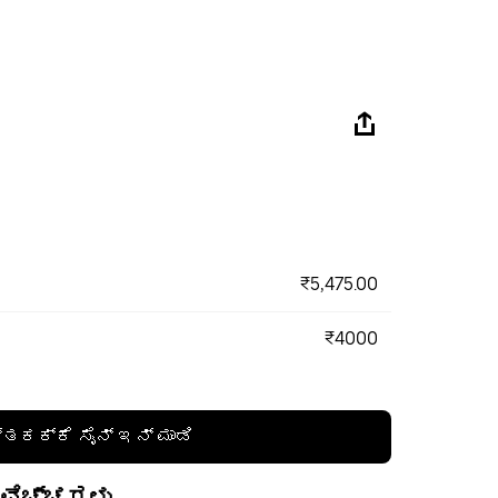
₹5,475.00
₹4000
್ತಕಕ್ಕೆ ಸೈನ್ ಇನ್ ಮಾಡಿ
 ವೆಚ್ಚಗಳು