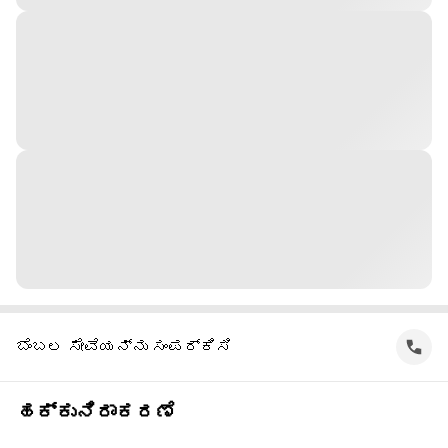
ಬೆಂಬಲ ಸೇವೆಯನ್ನು ಸಂಪರ್ಕಿಸಿ
ಹಕ್ಕುನಿರಾಕರಣೆ