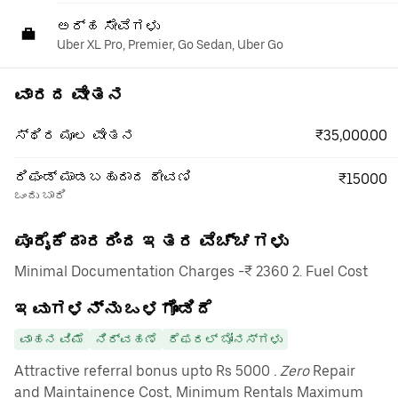
ಅರ್ಹ ಸೇವೆಗಳು
Uber XL Pro, Premier, Go Sedan, Uber Go
ವಾರದ ವೇತನ
₹35,000.00
ಸ್ಥಿರ ಮೂಲ ವೇತನ
ರಿಫಂಡ್ ಮಾಡಬಹುದಾದ ಠೇವಣಿ
₹15000
ಒಂದು ಬಾರಿ
ಪೂರೈಕೆದಾರರಿಂದ ಇತರ ವೆಚ್ಚಗಳು
Minimal Documentation Charges -₹ 2360 2. Fuel Cost
ಇವುಗಳನ್ನು ಒಳಗೊಂಡಿದೆ
ವಾಹನ ವಿಮೆ
ನಿರ್ವಹಣೆ
ರೆಫರಲ್ ಬೋನಸ್‌ಗಳು
Attractive referral bonus upto Rs 5000
. Zero
Repair
and Maintainence Cost, Minimum Rentals Maximum