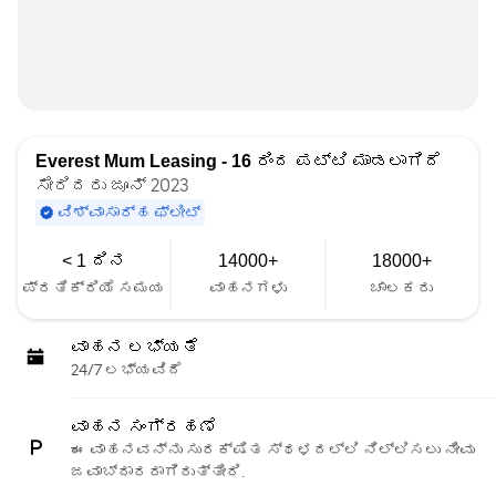
Everest Mum Leasing - 16
ರಿಂದ ಪಟ್ಟಿ ಮಾಡಲಾಗಿದೆ
ಸೇರಿದರು ಜೂನ್ 2023
ವಿಶ್ವಾಸಾರ್ಹ ಫ್ಲೀಟ್
< 1 ದಿನ
14000+
18000+
ಪ್ರತಿಕ್ರಿಯೆ ಸಮಯ
ವಾಹನಗಳು
ಚಾಲಕರು
ವಾಹನ ಲಭ್ಯತೆ
24/7 ಲಭ್ಯವಿದೆ
ವಾಹನ ಸಂಗ್ರಹಣೆ
ಈ ವಾಹನವನ್ನು ಸುರಕ್ಷಿತ ಸ್ಥಳದಲ್ಲಿ ನಿಲ್ಲಿಸಲು ನೀವು
ಜವಾಬ್ದಾರರಾಗಿರುತ್ತೀರಿ.