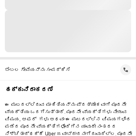
ಬೆಂಬಲ ಸೇವೆಯನ್ನು ಸಂಪರ್ಕಿಸಿ
ಹಕ್ಕುನಿರಾಕರಣೆ
ಈ ಪುಟದಲ್ಲಿರುವ ಮಾಹಿತಿಯನ್ನು ಪ್ರತ್ಯೇಕವಾಗಿ ಮೂರನೇ
ವ್ಯಕ್ತಿಯು ಒದಗಿಸುತ್ತಾರೆ. ಮೂರನೇ ವ್ಯಕ್ತಿಗಳು ನೀಡುವ
ವಿಷಯ, ಆಫರ್ ‌ ಗಳು ಅಥವಾ ಈ ಪುಟದಲ್ಲಿನ ವಿಷಯಗಳಿಂದ
ಪಡೆದ ಮೂರನೇ ವ್ಯಕ್ತಿಗಳೊಂದಿಗಿನ ಯಾವುದೇ ನಂತರದ
ನಿಶ್ಚಿತಾರ್ಥಕ್ಕೆ Uber ಜವಾಬ್ದಾರನಾಗಿರುವುದಿಲ್ಲ. ಮೂರನೇ