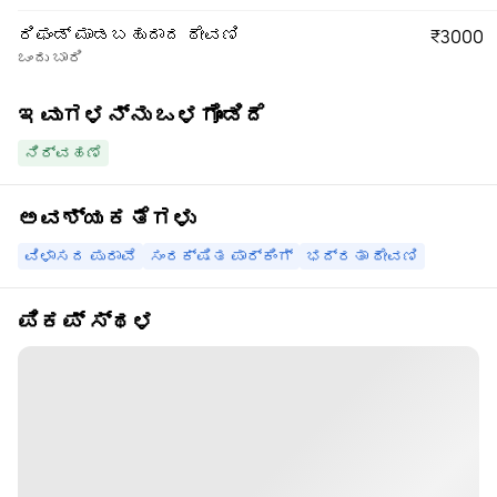
ರಿಫಂಡ್ ಮಾಡಬಹುದಾದ ಠೇವಣಿ
₹3000
ಒಂದು ಬಾರಿ
ಇವುಗಳನ್ನು ಒಳಗೊಂಡಿದೆ
ನಿರ್ವಹಣೆ
ಅವಶ್ಯಕತೆಗಳು
ವಿಳಾಸದ ಪುರಾವೆ
ಸಂರಕ್ಷಿತ ಪಾರ್ಕಿಂಗ್
ಭದ್ರತಾ ಠೇವಣಿ
ಪಿಕಪ್ ಸ್ಥಳ