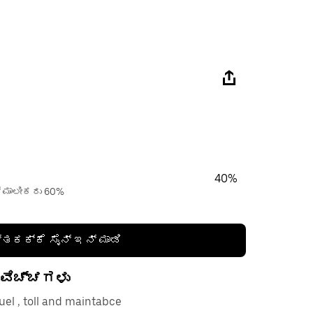
40%
್ ಮಾಲೀಕರು 60%
್ತಕಕ್ಕೆ ಸೈನ್ ಇನ್ ಮಾಡಿ
 ವೆಚ್ಚಗಳು
 fuel , toll and maintabce