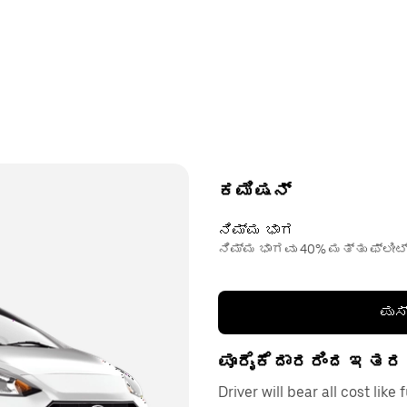
ಕಮಿಷನ್
ನಿಮ್ಮ ಭಾಗ
ನಿಮ್ಮ ಭಾಗವು 40% ಮತ್ತು ಫ್ಲೀಟ
ಪುಸ
ಪೂರೈಕೆದಾರರಿಂದ ಇತರ
Driver will bear all cost like