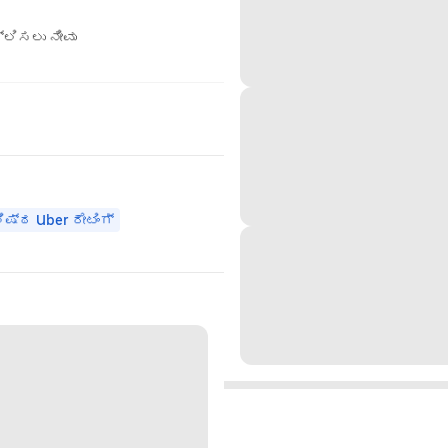
ಲಿಸಲು ನೀವು
ಷ್ಠ Uber ರೇಟಿಂಗ್