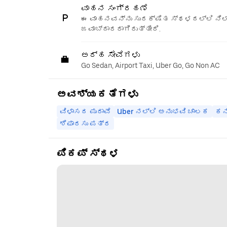
ವಾಹನ ಸಂಗ್ರಹಣೆ
ಈ ವಾಹನವನ್ನು ಸುರಕ್ಷಿತ ಸ್ಥಳದಲ್ಲಿ ನಿಲ್
ಜವಾಬ್ದಾರರಾಗಿರುತ್ತೀರಿ.
ಅರ್ಹ ಸೇವೆಗಳು
Go Sedan, Airport Taxi, Uber Go, Go Non AC
ಅವಶ್ಯಕತೆಗಳು
ವಿಳಾಸದ ಪುರಾವೆ
Uber ನಲ್ಲಿ ಅನುಭವಿ ಚಾಲಕ
ಕನಿ
ಶಿಫಾರಸು ಪತ್ರ
ಪಿಕಪ್ ಸ್ಥಳ