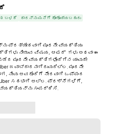
ದೆ
ತ ಬಳಕೆ
ಕಾರನ್ನು ಮನೆಗೆ ಕೊಂಡೊಯ್ಯಬಹುದು
ನು ಪ್ರತ್ಯೇಕವಾಗಿ ಮೂರನೇ ವ್ಯಕ್ತಿಯು
ಕ್ತಿಗಳು ನೀಡುವ ವಿಷಯ, ಆಫರ್ ‌ ಗಳು ಅಥವಾ ಈ
ೆದ ಮೂರನೇ ವ್ಯಕ್ತಿಗಳೊಂದಿಗಿನ ಯಾವುದೇ
ber ಜವಾಬ್ದಾರನಾಗಿರುವುದಿಲ್ಲ. ಮೂರನೇ
ಡಾಗ, ನೀವು ಅವರೊಂದಿಗೆ ನೇರವಾಗಿ ಒಪ್ಪಂದ
 Uber ಸಹಭಾಗಿ ಅಲ್ಲ. ಪ್ರಶ್ನೆಗಳಿಗೆ,
ವ್ಯಕ್ತಿಯನ್ನು ಸಂಪರ್ಕಿಸಿ.