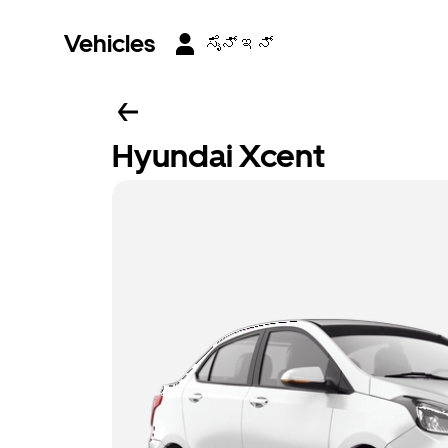
Vehicles
ಸೈನ್ ಇನ್
Hyundai Xcent