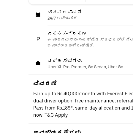
ವಾಹನ ಲಭ್ಯತೆ
24/7 ಲಭ್ಯವಿದೆ
ವಾಹನ ಸಂಗ್ರಹಣೆ
ಈ ವಾಹನವನ್ನು ಸುರಕ್ಷಿತ ಸ್ಥಳದಲ್ಲಿ ನಿಲ್
ಜವಾಬ್ದಾರರಾಗಿರುತ್ತೀರಿ.
ಅರ್ಹ ಸೇವೆಗಳು
Uber XL Pro, Premier, Go Sedan, Uber Go
ವಿವರಣೆ
Earn up to Rs.40,000/month with Everest Fle
dual driver option, free maintenance, referral
Pass from Rs.189*, same-day allocation and 
now. T&C Apply.
ಅವಶ್ಯಕತೆಗಳು