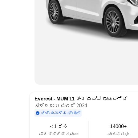
Everest - MUM 11
ರಿಂದ ಪಟ್ಟಿ ಮಾಡಲಾಗಿದೆ
ಸೇರಿದರು ಜನವರಿ 2024
ವಿಶ್ವಾಸಾರ್ಹ ಫ್ಲೀಟ್
< 1 ದಿನ
14000+
ಪ್ರತಿಕ್ರಿಯೆ ಸಮಯ
ವಾಹನಗಳು