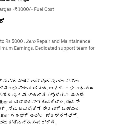
rges -₹ 1000/- Fuel Cost
ದೆ
pto Rs 5000
. Zero
Repair and Maintainence
imum Earnings, Dedicated support team for
ನು ಪ್ರತ್ಯೇಕವಾಗಿ ಮೂರನೇ ವ್ಯಕ್ತಿಯು
ಕ್ತಿಗಳು ನೀಡುವ ವಿಷಯ, ಆಫರ್ ‌ ಗಳು ಅಥವಾ ಈ
ೆದ ಮೂರನೇ ವ್ಯಕ್ತಿಗಳೊಂದಿಗಿನ ಯಾವುದೇ
ber ಜವಾಬ್ದಾರನಾಗಿರುವುದಿಲ್ಲ. ಮೂರನೇ
ಡಾಗ, ನೀವು ಅವರೊಂದಿಗೆ ನೇರವಾಗಿ ಒಪ್ಪಂದ
 Uber ಸಹಭಾಗಿ ಅಲ್ಲ. ಪ್ರಶ್ನೆಗಳಿಗೆ,
ವ್ಯಕ್ತಿಯನ್ನು ಸಂಪರ್ಕಿಸಿ.