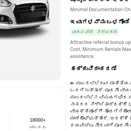
Minimal Documentation Cha
ಇವುಗಳನ್ನು ಒಳಗೊಂಡಿ
ವಾಹನ ವಿಮೆ
ನಿರ್ವಹಣೆ
Attractive referral bonus u
Cost, Minimum Rentals Max
assistance.
ಹಕ್ಕುನಿರಾಕರಣೆ
ಈ ಪುಟದಲ್ಲಿರುವ ಮಾಹಿತಿಯನ್
ಒದಗಿಸುತ್ತಾರೆ. ಮೂರನೇ ವ್ಯ
ಪುಟದಲ್ಲಿನ ವಿಷಯಗಳಿಂದ ಪಡ
ನಂತರದ ನಿಶ್ಚಿತಾರ್ಥಕ್ಕೆ U
ವ್ಯಕ್ತಿಯೊಂದಿಗೆ ತೊಡಗಿಸಿಕೊಂ
ಮಾಡಿಕೊಳ್ಳುತ್ತೀರಿ, ಅದಕ್ಕೆ
18000+
ದಯವಿಟ್ಟು ನೇರವಾಗಿ ಮೂರನೇ 
ಚಾಲಕರು