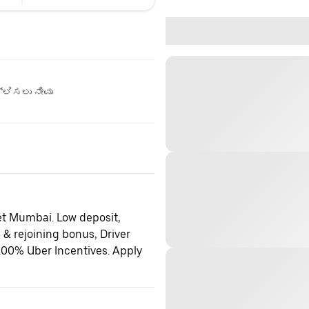
ಲಿಸಲು ನೀವು
et Mumbai. Low deposit,
 & rejoining bonus, Driver
100% Uber Incentives. Apply