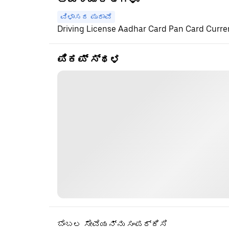
ವಿಳಾಸದ ಪುರಾವೆ
Driving License Aadhar Card Pan Card Current
ಪಿಕಪ್ ಸ್ಥಳ
ಬೆಂಬಲ ಸೇವೆಯನ್ನು ಸಂಪರ್ಕಿಸಿ