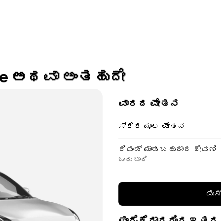
zire ಅಥವಾ ಅಂತಹುದೇ
ವಾರದ ವೇತನ
ಸ್ಥಿರ ಮೂಲ ವೇತನ
ರಿಫಂಡ್ ಮಾಡಬಹುದಾದ ಠೇವಣಿ
ಒಂದು ಬಾರಿ
ಪುಸ
ಪೂರೈಕೆದಾರರಿಂದ ಇತರ