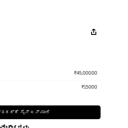
₹45,000.00
₹15000
್ತಕಕ್ಕೆ ಸೈನ್ ಇನ್ ಮಾಡಿ
 ವೆಚ್ಚಗಳು