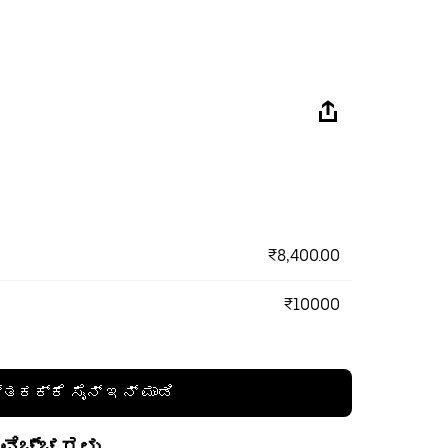
₹8,400.00
₹10000
್ತಕಕ್ಕೆ ಸೈನ್ ಇನ್ ಮಾಡಿ
 ವೆಚ್ಚಗಳು