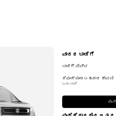
ವಾರದ ಬಾಡಿಗೆ
ಬಾಡಿಗೆ ವೆಚ್ಚ
ರಿಫಂಡ್ ಮಾಡಬಹುದಾದ ಠೇವಣಿ
ಒಂದು ಬಾರಿ
ಪುಸ
ಪೂರೈಕೆದಾರರಿಂದ ಇತರ