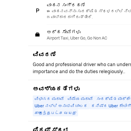
ವಾಹನ ಸಂಗ್ರಹಣೆ
ಈ ವಾಹನವನ್ನು ಸುರಕ್ಷಿತ ಸ್ಥಳದಲ್ಲಿ ನಿಲ್
ಜವಾಬ್ದಾರರಾಗಿರುತ್ತೀರಿ.
ಅರ್ಹ ಸೇವೆಗಳು
Airport Taxi, Uber Go, Go Non AC
ವಿವರಣೆ
Good and professional driver who can under
importance and do the duties relegiously...
ಅವಶ್ಯಕತೆಗಳು
ವಿಳಾಸದ ಪುರಾವೆ
ವಿಮೆಯ ಪುರಾವೆ
ಸಂರಕ್ಷಿತ ಪಾರ್ಕಿಂ
Uber ನಲ್ಲಿ ಅನುಭವಿ ಚಾಲಕ
ಕನಿಷ್ಠ Uber ರೇಟಿಂಗ
குறைந்தபட்ச வயது
ಪಿಕಪ್ ಸ್ಥಳ