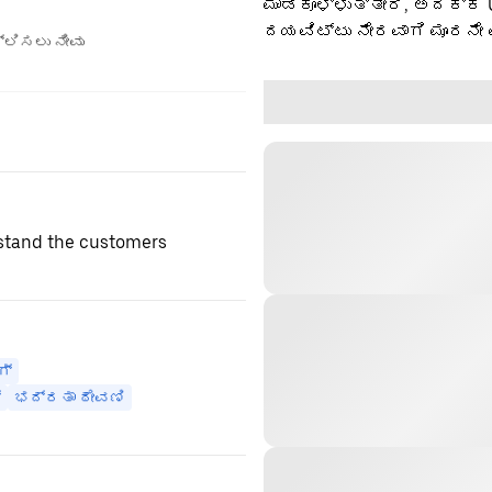
ಮಾಡಿಕೊಳ್ಳುತ್ತೀರಿ, ಅದಕ್ಕೆ
ದಯವಿಟ್ಟು ನೇರವಾಗಿ ಮೂರನೇ 
ಲಿಸಲು ನೀವು
stand the customers
ಗ್
್
ಭದ್ರತಾ ಠೇವಣಿ