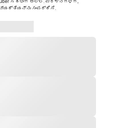
 Uber ಸಹಭಾಗಿ ಅಲ್ಲ. ಪ್ರಶ್ನೆಗಳಿಗೆ,
ವ್ಯಕ್ತಿಯನ್ನು ಸಂಪರ್ಕಿಸಿ.