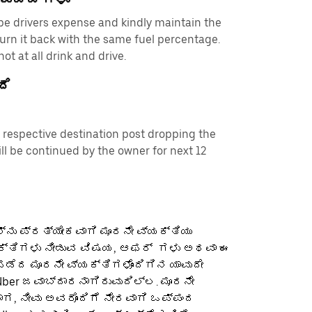
e drivers expense and kindly maintain the
eturn it back with the same fuel percentage.
t at all drink and drive.
ದೆ
s respective destination post dropping the
ill be continued by the owner for next 12
ನು ಪ್ರತ್ಯೇಕವಾಗಿ ಮೂರನೇ ವ್ಯಕ್ತಿಯು
ಕ್ತಿಗಳು ನೀಡುವ ವಿಷಯ, ಆಫರ್ ‌ ಗಳು ಅಥವಾ ಈ
ೆದ ಮೂರನೇ ವ್ಯಕ್ತಿಗಳೊಂದಿಗಿನ ಯಾವುದೇ
ber ಜವಾಬ್ದಾರನಾಗಿರುವುದಿಲ್ಲ. ಮೂರನೇ
ಡಾಗ, ನೀವು ಅವರೊಂದಿಗೆ ನೇರವಾಗಿ ಒಪ್ಪಂದ