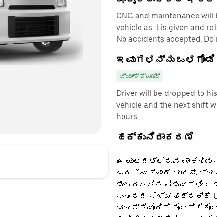
CNG and maintenance will b
vehicle as it is given and r
No accidents accepted. Do no
ಇವುಗಳನ್ನು ಒಳಗೊಂಡಿ
ಡ್ಯಾಶ್‌ಕ್ಯಾಮ್
Driver will be dropped to hi
vehicle and the next shift w
hours...
ಹಕ್ಕುನಿರಾಕರಣೆ
ಈ ಪುಟದಲ್ಲಿರುವ ಮಾಹಿತಿಯನ್
ಒದಗಿಸುತ್ತಾರೆ. ಮೂರನೇ ವ್ಯ
ಪುಟದಲ್ಲಿನ ವಿಷಯಗಳಿಂದ ಪಡ
ನಂತರದ ನಿಶ್ಚಿತಾರ್ಥಕ್ಕೆ U
ವ್ಯಕ್ತಿಯೊಂದಿಗೆ ತೊಡಗಿಸಿಕೊಂ