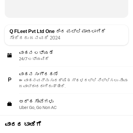
Q FLeet Pvt Ltd One
ರಿಂದ ಪಟ್ಟಿ ಮಾಡಲಾಗಿದೆ
ಸೇರಿದರು ಜನವರಿ 2024
ವಾಹನ ಲಭ್ಯತೆ
24/7 ಲಭ್ಯವಿದೆ
ವಾಹನ ಸಂಗ್ರಹಣೆ
ಈ ವಾಹನವನ್ನು ಸುರಕ್ಷಿತ ಸ್ಥಳದಲ್ಲಿ ನಿಲ್ಲಿಸಲು ನೀವು
ಜವಾಬ್ದಾರರಾಗಿರುತ್ತೀರಿ.
ಅರ್ಹ ಸೇವೆಗಳು
Uber Go, Go Non AC
ವಾರದ ಬಾಡಿಗೆ