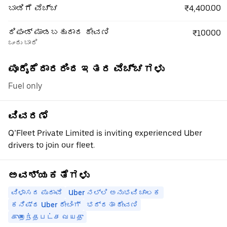
₹4,400.00
ಬಾಡಿಗೆ ವೆಚ್ಚ
ರಿಫಂಡ್ ಮಾಡಬಹುದಾದ ಠೇವಣಿ
₹10000
ಒಂದು ಬಾರಿ
ಪೂರೈಕೆದಾರರಿಂದ ಇತರ ವೆಚ್ಚಗಳು
Fuel only
ವಿವರಣೆ
Q’Fleet Private Limited is inviting experienced Uber
drivers to join our fleet.
ಅವಶ್ಯಕತೆಗಳು
ವಿಳಾಸದ ಪುರಾವೆ
Uber ನಲ್ಲಿ ಅನುಭವಿ ಚಾಲಕ
ಕನಿಷ್ಠ Uber ರೇಟಿಂಗ್
ಭದ್ರತಾ ಠೇವಣಿ
குறைந்தபட்ச வயது