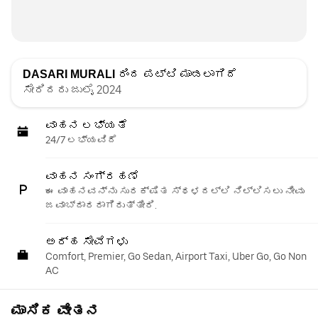
DASARI MURALI
ರಿಂದ ಪಟ್ಟಿ ಮಾಡಲಾಗಿದೆ
ಸೇರಿದರು ಜುಲೈ 2024
ವಾಹನ ಲಭ್ಯತೆ
24/7 ಲಭ್ಯವಿದೆ
ವಾಹನ ಸಂಗ್ರಹಣೆ
ಈ ವಾಹನವನ್ನು ಸುರಕ್ಷಿತ ಸ್ಥಳದಲ್ಲಿ ನಿಲ್ಲಿಸಲು ನೀವು
ಜವಾಬ್ದಾರರಾಗಿರುತ್ತೀರಿ.
ಅರ್ಹ ಸೇವೆಗಳು
Comfort, Premier, Go Sedan, Airport Taxi, Uber Go, Go Non
AC
ಮಾಸಿಕ ವೇತನ