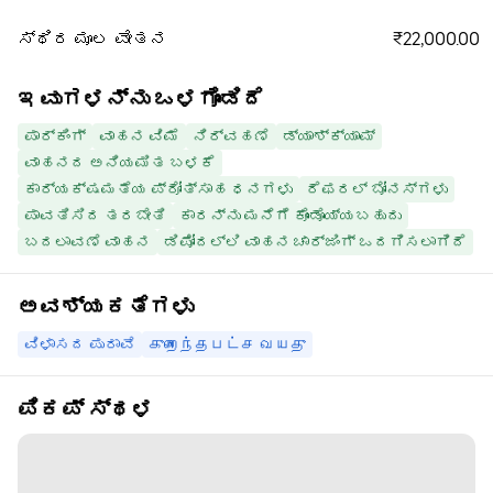
₹22,000.00
ಸ್ಥಿರ ಮೂಲ ವೇತನ
ಇವುಗಳನ್ನು ಒಳಗೊಂಡಿದೆ
ಪಾರ್ಕಿಂಗ್
ವಾಹನ ವಿಮೆ
ನಿರ್ವಹಣೆ
ಡ್ಯಾಶ್‌ಕ್ಯಾಮ್
ವಾಹನದ ಅನಿಯಮಿತ ಬಳಕೆ
ಕಾರ್ಯಕ್ಷಮತೆಯ ಪ್ರೋತ್ಸಾಹ ಧನಗಳು
ರೆಫರಲ್ ಬೋನಸ್‌ಗಳು
ಪಾವತಿಸಿದ ತರಬೇತಿ
ಕಾರನ್ನು ಮನೆಗೆ ಕೊಂಡೊಯ್ಯಬಹುದು
ಬದಲಾವಣೆ ವಾಹನ
ಡಿಪೋದಲ್ಲಿ ವಾಹನ ಚಾರ್ಜಿಂಗ್ ಒದಗಿಸಲಾಗಿದೆ
ಅವಶ್ಯಕತೆಗಳು
ವಿಳಾಸದ ಪುರಾವೆ
குறைந்தபட்ச வயது
ಪಿಕಪ್ ಸ್ಥಳ