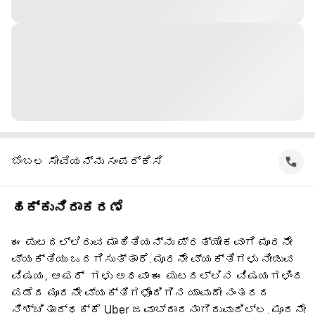
ಬೆಂಬಲ ಸೇವೆಯನ್ನು ಸಂಪರ್ಕಿಸಿ
ಹಕ್ಕುನಿರಾಕರಣೆ
ಈ ಪುಟದಲ್ಲಿರುವ ಮಾಹಿತಿಯನ್ನು ಪ್ರತ್ಯೇಕವಾಗಿ ಮೂರನೇ
ವ್ಯಕ್ತಿಯು ಒದಗಿಸುತ್ತಾರೆ. ಮೂರನೇ ವ್ಯಕ್ತಿಗಳು ನೀಡುವ
ವಿಷಯ, ಆಫರ್ ‌ ಗಳು ಅಥವಾ ಈ ಪುಟದಲ್ಲಿನ ವಿಷಯಗಳಿಂದ
ಪಡೆದ ಮೂರನೇ ವ್ಯಕ್ತಿಗಳೊಂದಿಗಿನ ಯಾವುದೇ ನಂತರದ
ನಿಶ್ಚಿತಾರ್ಥಕ್ಕೆ Uber ಜವಾಬ್ದಾರನಾಗಿರುವುದಿಲ್ಲ. ಮೂರನೇ