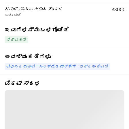
ರಿಫಂಡ್ ಮಾಡಬಹುದಾದ ಠೇವಣಿ
₹3000
ಒಂದು ಬಾರಿ
ಇವುಗಳನ್ನು ಒಳಗೊಂಡಿದೆ
ನಿರ್ವಹಣೆ
ಅವಶ್ಯಕತೆಗಳು
ವಿಳಾಸದ ಪುರಾವೆ
ಸಂರಕ್ಷಿತ ಪಾರ್ಕಿಂಗ್
ಭದ್ರತಾ ಠೇವಣಿ
ಪಿಕಪ್ ಸ್ಥಳ