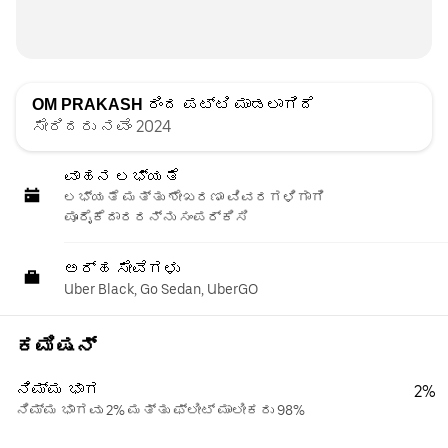
OM PRAKASH
ರಿಂದ ಪಟ್ಟಿ ಮಾಡಲಾಗಿದೆ
ಸೇರಿದರು ನವೆಂ 2024
ವಾಹನ ಲಭ್ಯತೆ
ಲಭ್ಯತೆ ಮತ್ತು ಶೇಖರಣಾ ವಿವರಗಳಿಗಾಗಿ
ಪೂರೈಕೆದಾರರನ್ನು ಸಂಪರ್ಕಿಸಿ
ಅರ್ಹ ಸೇವೆಗಳು
Uber Black, Go Sedan, UberGO
ಕಮಿಷನ್
ನಿಮ್ಮ ಭಾಗ
2%
ನಿಮ್ಮ ಭಾಗವು 2% ಮತ್ತು ಫ್ಲೀಟ್ ಮಾಲೀಕರು 98%