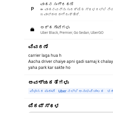
ವಾಹನ ಸಂಗ್ರಹಣೆ
ಈ ವಾಹನವನ್ನು ಸುರಕ್ಷಿತ ಸ್ಥಳದಲ್ಲಿ ನಿಲ್
ಜವಾಬ್ದಾರರಾಗಿರುತ್ತೀರಿ.
ಅರ್ಹ ಸೇವೆಗಳು
Uber Black, Premier, Go Sedan, UberGO
ವಿವರಣೆ
carrier laga hua h
Aacha driver chaiye apni gadi samaj k chala
yaha park kar sakte ho
ಅವಶ್ಯಕತೆಗಳು
ವಿಳಾಸದ ಪುರಾವೆ
Uber ನಲ್ಲಿ ಅನುಭವಿ ಚಾಲಕ
ಭದ
ಪಿಕಪ್ ಸ್ಥಳ