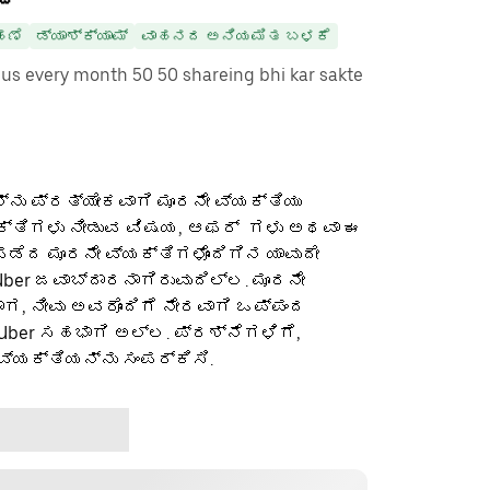
ಹಣೆ
ಡ್ಯಾಶ್‌ಕ್ಯಾಮ್
ವಾಹನದ ಅನಿಯಮಿತ ಬಳಕೆ
s every month 50 50 shareing bhi kar sakte
ನು ಪ್ರತ್ಯೇಕವಾಗಿ ಮೂರನೇ ವ್ಯಕ್ತಿಯು
ಕ್ತಿಗಳು ನೀಡುವ ವಿಷಯ, ಆಫರ್ ‌ ಗಳು ಅಥವಾ ಈ
ೆದ ಮೂರನೇ ವ್ಯಕ್ತಿಗಳೊಂದಿಗಿನ ಯಾವುದೇ
ber ಜವಾಬ್ದಾರನಾಗಿರುವುದಿಲ್ಲ. ಮೂರನೇ
ಡಾಗ, ನೀವು ಅವರೊಂದಿಗೆ ನೇರವಾಗಿ ಒಪ್ಪಂದ
 Uber ಸಹಭಾಗಿ ಅಲ್ಲ. ಪ್ರಶ್ನೆಗಳಿಗೆ,
ವ್ಯಕ್ತಿಯನ್ನು ಸಂಪರ್ಕಿಸಿ.