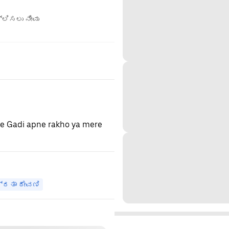
ಲಿಸಲು ನೀವು
ye Gadi apne rakho ya mere
್ರತಾ ಠೇವಣಿ