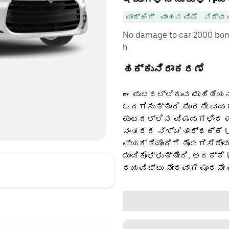
ಪಾರ್ಕಿಂಗ್
ವಾಹನ ವಿಮೆ
ನಿರ್ವ
No damage to car 2000 bonu
h
ಹಕ್ಕುನಿರಾಕರಣೆ
ಈ ಪುಟದಲ್ಲಿರುವ ಮಾಹಿತಿಯನ್
ಒದಗಿಸುತ್ತಾರೆ. ಮೂರನೇ ವ್ಯ
ಪುಟದಲ್ಲಿನ ವಿಷಯಗಳಿಂದ ಪಡ
ನಂತರದ ನಿಶ್ಚಿತಾರ್ಥಕ್ಕೆ U
ವ್ಯಕ್ತಿಯೊಂದಿಗೆ ತೊಡಗಿಸಿಕೊಂ
ಮಾಡಿಕೊಳ್ಳುತ್ತೀರಿ, ಅದಕ್ಕೆ
ದಯವಿಟ್ಟು ನೇರವಾಗಿ ಮೂರನೇ 