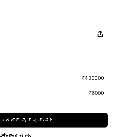
₹4,900.00
₹6000
್ತಕಕ್ಕೆ ಸೈನ್ ಇನ್ ಮಾಡಿ
 ವೆಚ್ಚಗಳು