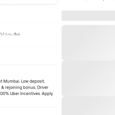
ಲಿಸಲು ನೀವು
et Mumbai. Low deposit,
 & rejoining bonus, Driver
100% Uber Incentives. Apply