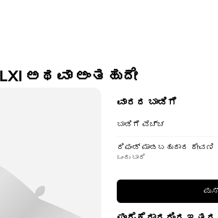
o LXI ಅಥವಾ ಅಂತಹುದೇ
ವಾರದ ಬಾಡಿಗೆ
ಬಾಡಿಗೆ ವೆಚ್ಚ
ರಿಫಂಡ್ ಮಾಡಬಹುದಾದ ಠೇವಣಿ
ಒಂದು ಬಾರಿ
ಪುಸ
ಪೂರೈಕೆದಾರರಿಂದ ಇತರ