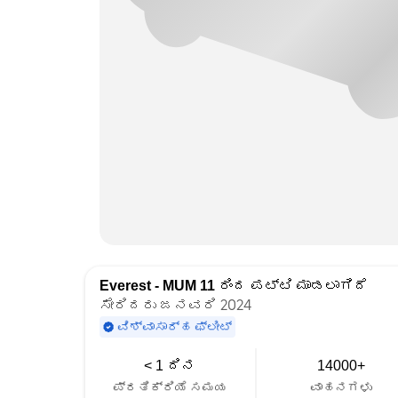
Everest - MUM 11
ರಿಂದ ಪಟ್ಟಿ ಮಾಡಲಾಗಿದೆ
ಸೇರಿದರು ಜನವರಿ 2024
ವಿಶ್ವಾಸಾರ್ಹ ಫ್ಲೀಟ್
< 1 ದಿನ
14000+
ಪ್ರತಿಕ್ರಿಯೆ ಸಮಯ
ವಾಹನಗಳು