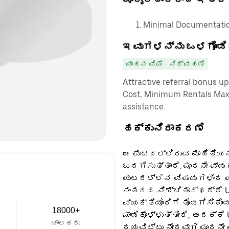
Minimal Documentation
ಇವುಗಳನ್ನು ಒಳಗೊಂಡಿ
ವಾಹನ ವಿಮೆ
ನಿರ್ವಹಣೆ
Attractive referral bonus u
Cost, Minimum Rentals Max
assistance.
ಹಕ್ಕುನಿರಾಕರಣೆ
ಈ ಪುಟದಲ್ಲಿರುವ ಮಾಹಿತಿಯನ್
ಒದಗಿಸುತ್ತಾರೆ. ಮೂರನೇ ವ್ಯ
ಪುಟದಲ್ಲಿನ ವಿಷಯಗಳಿಂದ ಪಡ
ನಂತರದ ನಿಶ್ಚಿತಾರ್ಥಕ್ಕೆ U
ವ್ಯಕ್ತಿಯೊಂದಿಗೆ ತೊಡಗಿಸಿಕೊಂ
18000+
ಮಾಡಿಕೊಳ್ಳುತ್ತೀರಿ, ಅದಕ್ಕೆ
ಚಾಲಕರು
ದಯವಿಟ್ಟು ನೇರವಾಗಿ ಮೂರನೇ 