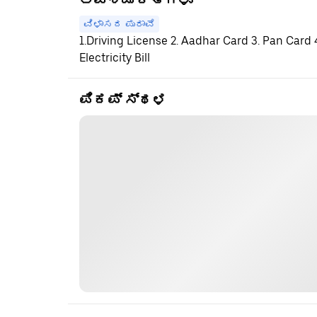
ಅವಶ್ಯಕತೆಗಳು
ವಿಳಾಸದ ಪುರಾವೆ
1.Driving License 2. Aadhar Card 3. Pan Card
Electricity Bill
ಪಿಕಪ್ ಸ್ಥಳ