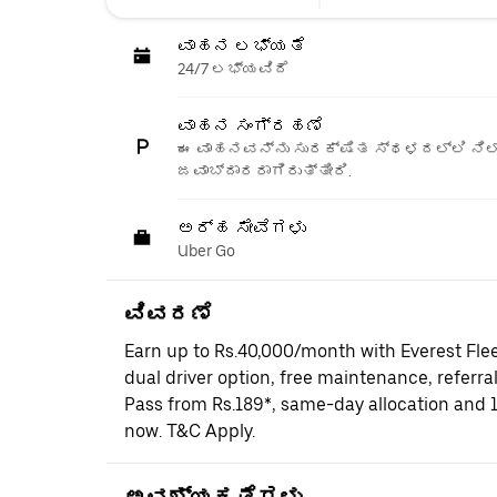
ವಾಹನ ಲಭ್ಯತೆ
24/7 ಲಭ್ಯವಿದೆ
ವಾಹನ ಸಂಗ್ರಹಣೆ
ಈ ವಾಹನವನ್ನು ಸುರಕ್ಷಿತ ಸ್ಥಳದಲ್ಲಿ ನಿಲ್
ಜವಾಬ್ದಾರರಾಗಿರುತ್ತೀರಿ.
ಅರ್ಹ ಸೇವೆಗಳು
Uber Go
ವಿವರಣೆ
Earn up to Rs.40,000/month with Everest Fle
dual driver option, free maintenance, referral
Pass from Rs.189*, same-day allocation and 
now. T&C Apply.