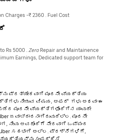
 Charges -₹ 2360 . Fuel Cost
ದೆ
pto Rs 5000
. Zero
Repair and Maintainence
imum Earnings, Dedicated support team for
ನು ಪ್ರತ್ಯೇಕವಾಗಿ ಮೂರನೇ ವ್ಯಕ್ತಿಯು
ಕ್ತಿಗಳು ನೀಡುವ ವಿಷಯ, ಆಫರ್ ‌ ಗಳು ಅಥವಾ ಈ
ೆದ ಮೂರನೇ ವ್ಯಕ್ತಿಗಳೊಂದಿಗಿನ ಯಾವುದೇ
ber ಜವಾಬ್ದಾರನಾಗಿರುವುದಿಲ್ಲ. ಮೂರನೇ
ಡಾಗ, ನೀವು ಅವರೊಂದಿಗೆ ನೇರವಾಗಿ ಒಪ್ಪಂದ
 Uber ಸಹಭಾಗಿ ಅಲ್ಲ. ಪ್ರಶ್ನೆಗಳಿಗೆ,
ವ್ಯಕ್ತಿಯನ್ನು ಸಂಪರ್ಕಿಸಿ.