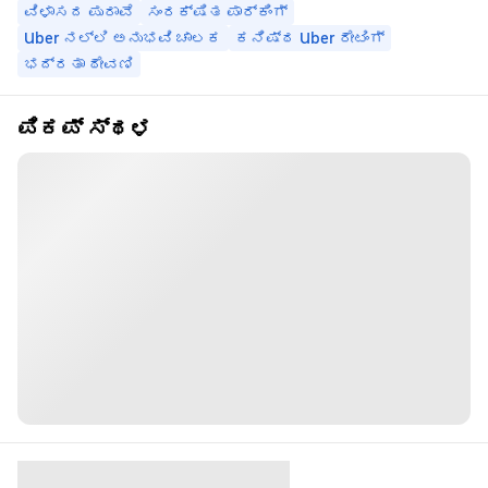
ವಿಳಾಸದ ಪುರಾವೆ
ಸಂರಕ್ಷಿತ ಪಾರ್ಕಿಂಗ್
Uber ನಲ್ಲಿ ಅನುಭವಿ ಚಾಲಕ
ಕನಿಷ್ಠ Uber ರೇಟಿಂಗ್
ಭದ್ರತಾ ಠೇವಣಿ
ಪಿಕಪ್ ಸ್ಥಳ