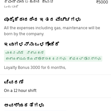
ರಿಫಂಡ್ ಮಾಡಬಹುದಾದ ಠೇವಣಿ
₹5000
ಒಂದು ಬಾರಿ
ಪೂರೈಕೆದಾರರಿಂದ ಇತರ ವೆಚ್ಚಗಳು
All the expenses including gas, maintenance will be
born by the company.
ಇವುಗಳನ್ನು ಒಳಗೊಂಡಿದೆ
ವಾಹನ ವಿಮೆ
ನಿರ್ವಹಣೆ
ಕಾರ್ಯಕ್ಷಮತೆಯ ಪ್ರೋತ್ಸಾಹ ಧನಗಳು
ರೆಫರಲ್ ಬೋನಸ್‌ಗಳು
Loyalty Bonus 3000 for 6 months,
ವಿವರಣೆ
On a 12 hour shift
ಅವಶ್ಯಕತೆಗಳು