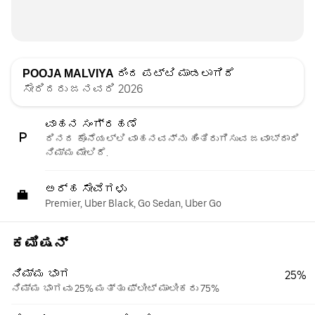
POOJA MALVIYA
ರಿಂದ ಪಟ್ಟಿ ಮಾಡಲಾಗಿದೆ
ಸೇರಿದರು ಜನವರಿ 2026
ವಾಹನ ಸಂಗ್ರಹಣೆ
ದಿನದ ಕೊನೆಯಲ್ಲಿ ವಾಹನವನ್ನು ಹಿಂತಿರುಗಿಸುವ ಜವಾಬ್ದಾರಿ
ನಿಮ್ಮ ಮೇಲಿದೆ.
ಅರ್ಹ ಸೇವೆಗಳು
Premier, Uber Black, Go Sedan, Uber Go
ಕಮಿಷನ್
ನಿಮ್ಮ ಭಾಗ
25%
ನಿಮ್ಮ ಭಾಗವು 25% ಮತ್ತು ಫ್ಲೀಟ್ ಮಾಲೀಕರು 75%