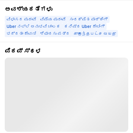
ಅವಶ್ಯಕತೆಗಳು
ವಿಳಾಸದ ಪುರಾವೆ
ವಿಮೆಯ ಪುರಾವೆ
ಸಂರಕ್ಷಿತ ಪಾರ್ಕಿಂಗ್
Uber ನಲ್ಲಿ ಅನುಭವಿ ಚಾಲಕ
ಕನಿಷ್ಠ Uber ರೇಟಿಂಗ್
ಭದ್ರತಾ ಠೇವಣಿ
ಶಿಫಾರಸು ಪತ್ರ
குறைந்தபட்ச வயது
ಪಿಕಪ್ ಸ್ಥಳ