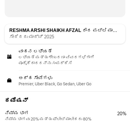
RESHMA ARSHI SHAIKH AFZAL
ರಿಂದ ಪಟ್ಟಿ ಮಾಡಲಾಗಿದೆ
ಸೇರಿದರು ಮಾರ್ಚ್ 2025
ವಾಹನ ಲಭ್ಯತೆ
ಲಭ್ಯತೆ ಮತ್ತು ಶೇಖರಣಾ ವಿವರಗಳಿಗಾಗಿ
ಪೂರೈಕೆದಾರರನ್ನು ಸಂಪರ್ಕಿಸಿ
ಅರ್ಹ ಸೇವೆಗಳು
Premier, Uber Black, Go Sedan, Uber Go
ಕಮಿಷನ್
ನಿಮ್ಮ ಭಾಗ
20%
ನಿಮ್ಮ ಭಾಗವು 20% ಮತ್ತು ಫ್ಲೀಟ್ ಮಾಲೀಕರು 80%