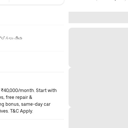
ಲಿಸಲು ನೀವು
o ₹40,000/month. Start with
es, free repair &
ning bonus, same-day car
ives. T&C Apply.