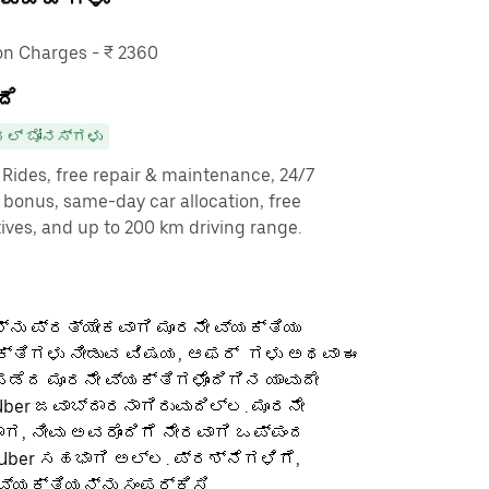
n Charges - ₹ 2360
ದೆ
ಲ್ ಬೋನಸ್‌ಗಳು
y Rides, free repair & maintenance, 24/7
g bonus, same-day car allocation, free
ves, and up to 200 km driving range.
ನು ಪ್ರತ್ಯೇಕವಾಗಿ ಮೂರನೇ ವ್ಯಕ್ತಿಯು
ಕ್ತಿಗಳು ನೀಡುವ ವಿಷಯ, ಆಫರ್ ‌ ಗಳು ಅಥವಾ ಈ
ೆದ ಮೂರನೇ ವ್ಯಕ್ತಿಗಳೊಂದಿಗಿನ ಯಾವುದೇ
ber ಜವಾಬ್ದಾರನಾಗಿರುವುದಿಲ್ಲ. ಮೂರನೇ
ಡಾಗ, ನೀವು ಅವರೊಂದಿಗೆ ನೇರವಾಗಿ ಒಪ್ಪಂದ
 Uber ಸಹಭಾಗಿ ಅಲ್ಲ. ಪ್ರಶ್ನೆಗಳಿಗೆ,
ವ್ಯಕ್ತಿಯನ್ನು ಸಂಪರ್ಕಿಸಿ.