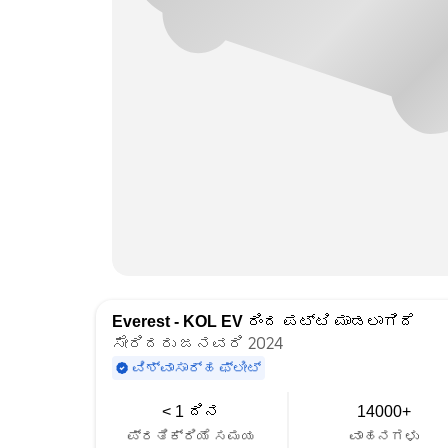
Everest - KOL EV
ರಿಂದ ಪಟ್ಟಿ ಮಾಡಲಾಗಿದೆ
ಸೇರಿದರು ಜನವರಿ 2024
ವಿಶ್ವಾಸಾರ್ಹ ಫ್ಲೀಟ್
< 1 ದಿನ
14000+
ಪ್ರತಿಕ್ರಿಯೆ ಸಮಯ
ವಾಹನಗಳು