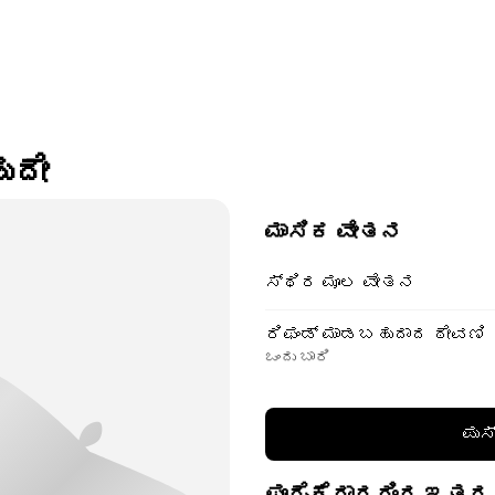
ುದೇ
ಮಾಸಿಕ ವೇತನ
ಸ್ಥಿರ ಮೂಲ ವೇತನ
ರಿಫಂಡ್ ಮಾಡಬಹುದಾದ ಠೇವಣಿ
ಒಂದು ಬಾರಿ
ಪುಸ
ಪೂರೈಕೆದಾರರಿಂದ ಇತರ