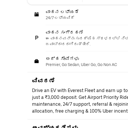
ವಾಹನ ಲಭ್ಯತೆ
24/7 ಲಭ್ಯವಿದೆ
ವಾಹನ ಸಂಗ್ರಹಣೆ
ಈ ವಾಹನವನ್ನು ಸುರಕ್ಷಿತ ಸ್ಥಳದಲ್ಲಿ ನಿಲ್
ಜವಾಬ್ದಾರರಾಗಿರುತ್ತೀರಿ.
ಅರ್ಹ ಸೇವೆಗಳು
Premier, Go Sedan, Uber Go, Go Non AC
ವಿವರಣೆ
Drive an EV with Everest Fleet and earn up t
just a ₹3,000 deposit. Get Airport Priority Rid
maintenance, 24/7 support, referral & rejoi
allocation, free charging & 100% Uber incent