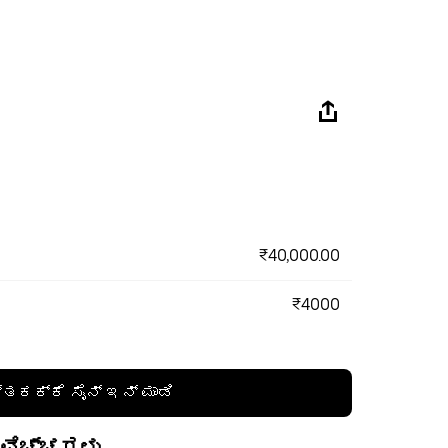
₹40,000.00
₹4000
್ತಕಕ್ಕೆ ಸೈನ್ ಇನ್ ಮಾಡಿ
 ವೆಚ್ಚಗಳು