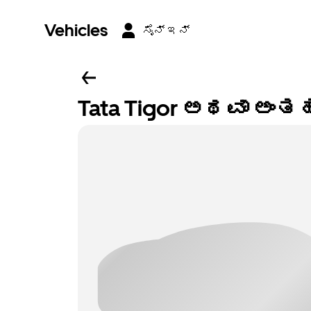
Vehicles
ಸೈನ್ ಇನ್
Tata Tigor ಅಥವಾ ಅಂತಹ