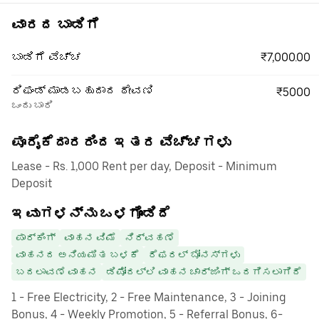
ವಾರದ ಬಾಡಿಗೆ
₹7,000.00
ಬಾಡಿಗೆ ವೆಚ್ಚ
ರಿಫಂಡ್ ಮಾಡಬಹುದಾದ ಠೇವಣಿ
₹5000
ಒಂದು ಬಾರಿ
ಪೂರೈಕೆದಾರರಿಂದ ಇತರ ವೆಚ್ಚಗಳು
Lease - Rs. 1,000 Rent per day, Deposit - Minimum
Deposit
ಇವುಗಳನ್ನು ಒಳಗೊಂಡಿದೆ
ಪಾರ್ಕಿಂಗ್
ವಾಹನ ವಿಮೆ
ನಿರ್ವಹಣೆ
ವಾಹನದ ಅನಿಯಮಿತ ಬಳಕೆ
ರೆಫರಲ್ ಬೋನಸ್‌ಗಳು
ಬದಲಾವಣೆ ವಾಹನ
ಡಿಪೋದಲ್ಲಿ ವಾಹನ ಚಾರ್ಜಿಂಗ್ ಒದಗಿಸಲಾಗಿದೆ
1 - Free Electricity, 2 - Free Maintenance, 3 - Joining
Bonus, 4 - Weekly Promotion, 5 - Referral Bonus, 6-