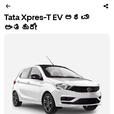
Tata Xpres-T EV ಅಥವಾ
ಅಂತಹುದೇ