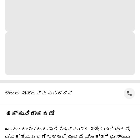
ಬೆಂಬಲ ಸೇವೆಯನ್ನು ಸಂಪರ್ಕಿಸಿ
ಹಕ್ಕುನಿರಾಕರಣೆ
ಈ ಪುಟದಲ್ಲಿರುವ ಮಾಹಿತಿಯನ್ನು ಪ್ರತ್ಯೇಕವಾಗಿ ಮೂರನೇ
ವ್ಯಕ್ತಿಯು ಒದಗಿಸುತ್ತಾರೆ. ಮೂರನೇ ವ್ಯಕ್ತಿಗಳು ನೀಡುವ