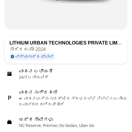
LITHIUM URBAN TECHNOLOGIES PRIVATE LIMITED
ರ
ಸೇರಿದರು ಮೇ 2024
ವಿಶ್ವಾಸಾರ್ಹ ಫ್ಲೀಟ್
ವಾಹನ ಲಭ್ಯತೆ
24/7 ಲಭ್ಯವಿದೆ
ವಾಹನ ಸಂಗ್ರಹಣೆ
ಈ ವಾಹನವನ್ನು ಸುರಕ್ಷಿತ ಸ್ಥಳದಲ್ಲಿ ನಿಲ್ಲಿಸಲು ನೀವು
ಜವಾಬ್ದಾರರಾಗಿರುತ್ತೀರಿ.
ಅರ್ಹ ಸೇವೆಗಳು
NC Reserve, Premier, Go Sedan, Uber Go