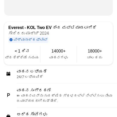
Everest - KOL Two EV
ರಿಂದ ಪಟ್ಟಿ ಮಾಡಲಾಗಿದೆ
ಸೇರಿದರು ಮಾರ್ಚ್ 2024
ವಿಶ್ವಾಸಾರ್ಹ ಫ್ಲೀಟ್
< 1 ದಿನ
14000+
18000+
ಪ್ರತಿಕ್ರಿಯೆ ಸಮಯ
ವಾಹನಗಳು
ಚಾಲಕರು
ವಾಹನ ಲಭ್ಯತೆ
24/7 ಲಭ್ಯವಿದೆ
ವಾಹನ ಸಂಗ್ರಹಣೆ
ಈ ವಾಹನವನ್ನು ಸುರಕ್ಷಿತ ಸ್ಥಳದಲ್ಲಿ ನಿಲ್ಲಿಸಲು ನೀವು
ಜವಾಬ್ದಾರರಾಗಿರುತ್ತೀರಿ.
ಅರ್ಹ ಸೇವೆಗಳು