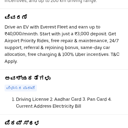
incentives, and up to 200 km driving range.
ವಿವರಣೆ
Drive an EV with Everest Fleet and earn up to
₹40,000/month. Start with just a ₹3,000 deposit. Get
Airport Priority Rides, free repair & maintenance, 24/7
support, referral & rejoining bonus, same-day car
allocation, free charging & 100% Uber incentives. T&C
Apply.
ಅವಶ್ಯಕತೆಗಳು
ವಿಳಾಸದ ಪುರಾವೆ
Driving License 2. Aadhar Card 3. Pan Card 4.
Current Address Electricity Bill
ಪಿಕಪ್ ಸ್ಥಳ