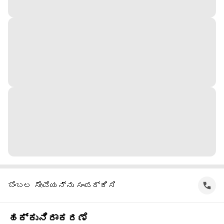
ಬೆಂಬಲ ಸೇವೆಯನ್ನು ಸಂಪರ್ಕಿಸಿ
ಹಕ್ಕುನಿರಾಕರಣೆ