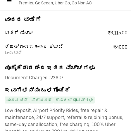
Premier, Go Sedan, Uber Go, Go Non AC
ವಾರದ ಬಾಡಿಗೆ
₹3,115.00
ಬಾಡಿಗೆ ವೆಚ್ಚ
ರಿಫಂಡ್ ಮಾಡಬಹುದಾದ ಠೇವಣಿ
₹4000
ಒಂದು ಬಾರಿ
ಪೂರೈಕೆದಾರರಿಂದ ಇತರ ವೆಚ್ಚಗಳು
Document Charges : 2360/
ಇವುಗಳನ್ನು ಒಳಗೊಂಡಿದೆ
ವಾಹನ ವಿಮೆ
ನಿರ್ವಹಣೆ
ರೆಫರಲ್ ಬೋನಸ್‌ಗಳು
Low deposit, Airport Priority Rides, free repair &
maintenance, 24/7 support, referral & rejoining bonus,
same-day car allocation, free charging, 100% Uber