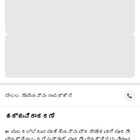
ಬೆಂಬಲ ಸೇವೆಯನ್ನು ಸಂಪರ್ಕಿಸಿ
ಹಕ್ಕುನಿರಾಕರಣೆ
ಈ ಪುಟದಲ್ಲಿರುವ ಮಾಹಿತಿಯನ್ನು ಪ್ರತ್ಯೇಕವಾಗಿ ಮೂರನೇ
ವ್ಯಕ್ತಿಯು ಒದಗಿಸುತ್ತಾರೆ. ಮೂರನೇ ವ್ಯಕ್ತಿಗಳು ನೀಡುವ