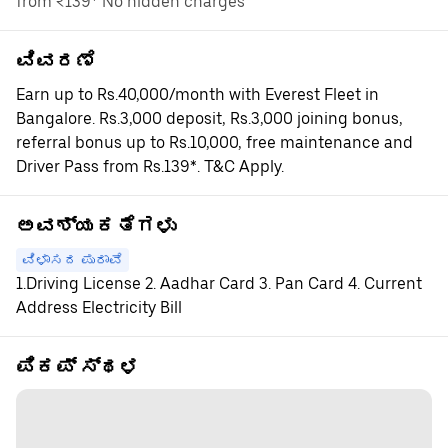
from ₹139* No hidden charges
ವಿವರಣೆ
Earn up to Rs.40,000/month with Everest Fleet in
Bangalore. Rs.3,000 deposit, Rs.3,000 joining bonus,
referral bonus up to Rs.10,000, free maintenance and
Driver Pass from Rs.139*. T&C Apply.
ಅವಶ್ಯಕತೆಗಳು
ವಿಳಾಸದ ಪುರಾವೆ
1.Driving License 2. Aadhar Card 3. Pan Card 4. Current
Address Electricity Bill
ಪಿಕಪ್ ಸ್ಥಳ