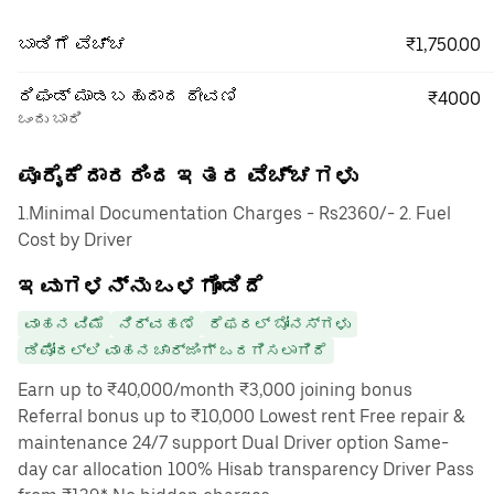
₹1,750.00
ಬಾಡಿಗೆ ವೆಚ್ಚ
ರಿಫಂಡ್ ಮಾಡಬಹುದಾದ ಠೇವಣಿ
₹4000
ಒಂದು ಬಾರಿ
ಪೂರೈಕೆದಾರರಿಂದ ಇತರ ವೆಚ್ಚಗಳು
1.Minimal Documentation Charges - Rs2360/- 2. Fuel
Cost by Driver
ಇವುಗಳನ್ನು ಒಳಗೊಂಡಿದೆ
ವಾಹನ ವಿಮೆ
ನಿರ್ವಹಣೆ
ರೆಫರಲ್ ಬೋನಸ್‌ಗಳು
ಡಿಪೋದಲ್ಲಿ ವಾಹನ ಚಾರ್ಜಿಂಗ್ ಒದಗಿಸಲಾಗಿದೆ
Earn up to ₹40,000/month ₹3,000 joining bonus
Referral bonus up to ₹10,000 Lowest rent Free repair &
maintenance 24/7 support Dual Driver option Same-
day car allocation 100% Hisab transparency Driver Pass