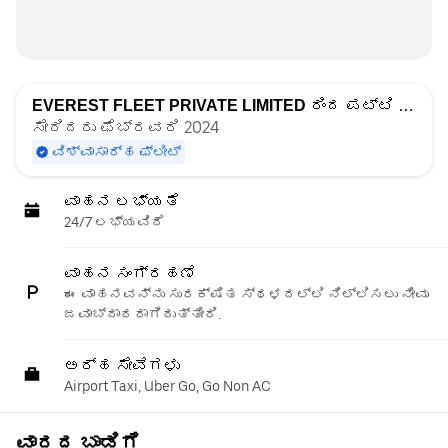
EVEREST FLEET PRIVATE LIMITED
ರಿಂದ ಪಟ್ಟಿ ಮಾಡಲಾಗಿದೆ
ಸೇರಿದರು ಫೆಬ್ರವರಿ 2024
ವಿಶ್ವಾಸಾರ್ಹ ಫ್ಲೀಟ್
ವಾಹನ ಲಭ್ಯತೆ
24/7 ಲಭ್ಯವಿದೆ
ವಾಹನ ಸಂಗ್ರಹಣೆ
ಈ ವಾಹನವನ್ನು ಸುರಕ್ಷಿತ ಸ್ಥಳದಲ್ಲಿ ನಿಲ್ಲಿಸಲು ನೀವು
ಜವಾಬ್ದಾರರಾಗಿರುತ್ತೀರಿ.
ಅರ್ಹ ಸೇವೆಗಳು
Airport Taxi, Uber Go, Go Non AC
ವಾರದ ಬಾಡಿಗೆ