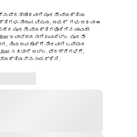
ನು ಪ್ರತ್ಯೇಕವಾಗಿ ಮೂರನೇ ವ್ಯಕ್ತಿಯು
ಕ್ತಿಗಳು ನೀಡುವ ವಿಷಯ, ಆಫರ್ ‌ ಗಳು ಅಥವಾ ಈ
ೆದ ಮೂರನೇ ವ್ಯಕ್ತಿಗಳೊಂದಿಗಿನ ಯಾವುದೇ
ber ಜವಾಬ್ದಾರನಾಗಿರುವುದಿಲ್ಲ. ಮೂರನೇ
ಡಾಗ, ನೀವು ಅವರೊಂದಿಗೆ ನೇರವಾಗಿ ಒಪ್ಪಂದ
 Uber ಸಹಭಾಗಿ ಅಲ್ಲ. ಪ್ರಶ್ನೆಗಳಿಗೆ,
ವ್ಯಕ್ತಿಯನ್ನು ಸಂಪರ್ಕಿಸಿ.