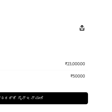
₹23,000.00
₹50000
್ತಕಕ್ಕೆ ಸೈನ್ ಇನ್ ಮಾಡಿ