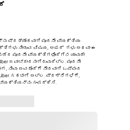
ದೆ
ನು ಪ್ರತ್ಯೇಕವಾಗಿ ಮೂರನೇ ವ್ಯಕ್ತಿಯು
ಕ್ತಿಗಳು ನೀಡುವ ವಿಷಯ, ಆಫರ್ ‌ ಗಳು ಅಥವಾ ಈ
ೆದ ಮೂರನೇ ವ್ಯಕ್ತಿಗಳೊಂದಿಗಿನ ಯಾವುದೇ
ber ಜವಾಬ್ದಾರನಾಗಿರುವುದಿಲ್ಲ. ಮೂರನೇ
ಡಾಗ, ನೀವು ಅವರೊಂದಿಗೆ ನೇರವಾಗಿ ಒಪ್ಪಂದ
 Uber ಸಹಭಾಗಿ ಅಲ್ಲ. ಪ್ರಶ್ನೆಗಳಿಗೆ,
ವ್ಯಕ್ತಿಯನ್ನು ಸಂಪರ್ಕಿಸಿ.