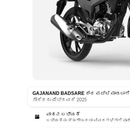
GAJANAND BADSARE
ರಿಂದ ಪಟ್ಟಿ ಮಾಡಲಾಗಿ
ಸೇರಿದರು ಫೆಬ್ರವರಿ 2025
ವಾಹನ ಲಭ್ಯತೆ
ಲಭ್ಯತೆ ಮತ್ತು ಶೇಖರಣಾ ವಿವರಗಳಿಗಾಗಿ ಪೂರ