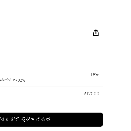
18%
 ಮಾಲೀಕರು 82%
₹12000
್ತಕಕ್ಕೆ ಸೈನ್ ಇನ್ ಮಾಡಿ