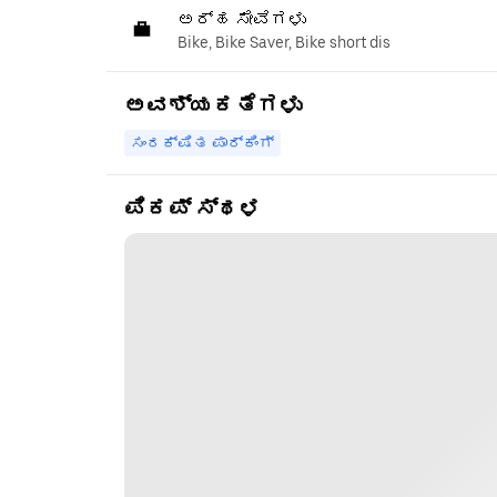
ಅರ್ಹ ಸೇವೆಗಳು
Bike, Bike Saver, Bike short dis
ಅವಶ್ಯಕತೆಗಳು
ಸಂರಕ್ಷಿತ ಪಾರ್ಕಿಂಗ್
ಪಿಕಪ್ ಸ್ಥಳ