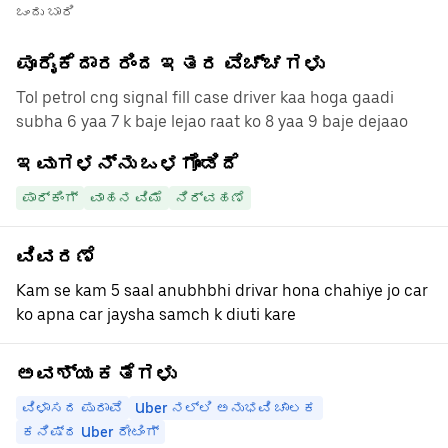
ಒಂದು ಬಾರಿ
ಪೂರೈಕೆದಾರರಿಂದ ಇತರ ವೆಚ್ಚಗಳು
Tol petrol cng signal fill case driver kaa hoga gaadi
subha 6 yaa 7 k baje lejao raat ko 8 yaa 9 baje dejaao
ಇವುಗಳನ್ನು ಒಳಗೊಂಡಿದೆ
ಪಾರ್ಕಿಂಗ್
ವಾಹನ ವಿಮೆ
ನಿರ್ವಹಣೆ
ವಿವರಣೆ
Kam se kam 5 saal anubhbhi drivar hona chahiye jo car
ko apna car jaysha samch k diuti kare
ಅವಶ್ಯಕತೆಗಳು
ವಿಳಾಸದ ಪುರಾವೆ
Uber ನಲ್ಲಿ ಅನುಭವಿ ಚಾಲಕ
ಕನಿಷ್ಠ Uber ರೇಟಿಂಗ್