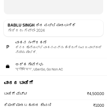
BABLU SINGH
ರಿಂದ ಪಟ್ಟಿ ಮಾಡಲಾಗಿದೆ
ಸೇರಿದರು ಸೆಪ್ಟೆಂ 2024
ವಾಹನ ಸಂಗ್ರಹಣೆ
ದಿನದ ಕೊನೆಯಲ್ಲಿ ವಾಹನವನ್ನು ಹಿಂತಿರುಗಿಸುವ ಜವಾಬ್ದಾರಿ
ನಿಮ್ಮ ಮೇಲಿದೆ.
ಅರ್ಹ ಸೇವೆಗಳು
प्रीमियर, UberGo, Go Non AC
ವಾರದ ಬಾಡಿಗೆ
₹4,500.00
ಬಾಡಿಗೆ ವೆಚ್ಚ
ರಿಫಂಡ್ ಮಾಡಬಹುದಾದ ಠೇವಣಿ
₹1000