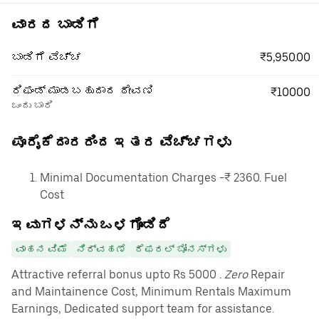
ವಾರದ ಬಾಡಿಗೆ
₹5,950.00
ಬಾಡಿಗೆ ವೆಚ್ಚ
ರಿಫಂಡ್ ಮಾಡಬಹುದಾದ ಠೇವಣಿ
₹10000
ಒಂದು ಬಾರಿ
ಪೂರೈಕೆದಾರರಿಂದ ಇತರ ವೆಚ್ಚಗಳು
Minimal Documentation Charges -₹ 2360. Fuel
Cost
ಇವುಗಳನ್ನು ಒಳಗೊಂಡಿದೆ
ವಾಹನ ವಿಮೆ
ನಿರ್ವಹಣೆ
ರೆಫರಲ್ ಬೋನಸ್‌ಗಳು
Attractive referral bonus upto Rs 5000
. Zero
Repair
and Maintainence Cost, Minimum Rentals Maximum
Earnings, Dedicated support team for assistance.