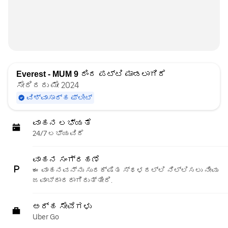
Everest - MUM 9
ರಿಂದ ಪಟ್ಟಿ ಮಾಡಲಾಗಿದೆ
ಸೇರಿದರು ಮೇ 2024
ವಿಶ್ವಾಸಾರ್ಹ ಫ್ಲೀಟ್
ವಾಹನ ಲಭ್ಯತೆ
24/7 ಲಭ್ಯವಿದೆ
ವಾಹನ ಸಂಗ್ರಹಣೆ
ಈ ವಾಹನವನ್ನು ಸುರಕ್ಷಿತ ಸ್ಥಳದಲ್ಲಿ ನಿಲ್ಲಿಸಲು ನೀವು
ಜವಾಬ್ದಾರರಾಗಿರುತ್ತೀರಿ.
ಅರ್ಹ ಸೇವೆಗಳು
Uber Go