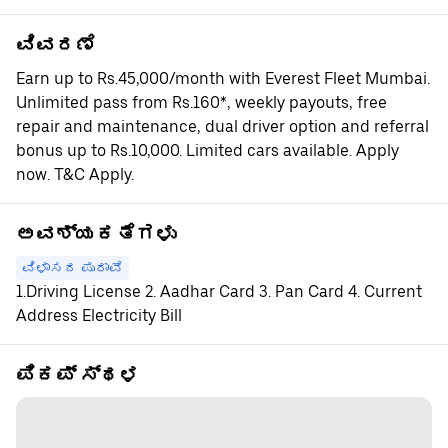
ವಿವರಣೆ
Earn up to Rs.45,000/month with Everest Fleet Mumbai.
Unlimited pass from Rs.160*, weekly payouts, free
repair and maintenance, dual driver option and referral
bonus up to Rs.10,000. Limited cars available. Apply
now. T&C Apply.
ಅವಶ್ಯಕತೆಗಳು
ವಿಳಾಸದ ಪುರಾವೆ
1.Driving License 2. Aadhar Card 3. Pan Card 4. Current
Address Electricity Bill
ಪಿಕಪ್ ಸ್ಥಳ