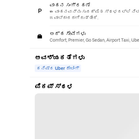
ವಾಹನ ಸಂಗ್ರಹಣೆ
ಈ ವಾಹನವನ್ನು ಸುರಕ್ಷಿತ ಸ್ಥಳದಲ್ಲಿ ನಿಲ್
ಜವಾಬ್ದಾರರಾಗಿರುತ್ತೀರಿ.
ಅರ್ಹ ಸೇವೆಗಳು
Comfort, Premier, Go Sedan, Airport Taxi, Ub
ಅವಶ್ಯಕತೆಗಳು
ಕನಿಷ್ಠ Uber ರೇಟಿಂಗ್
ಪಿಕಪ್ ಸ್ಥಳ