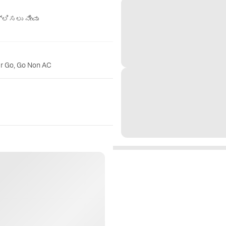
ಲಿಸಲು ನೀವು
er Go, Go Non AC