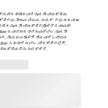
ನು ಪ್ರತ್ಯೇಕವಾಗಿ ಮೂರನೇ ವ್ಯಕ್ತಿಯು
ಕ್ತಿಗಳು ನೀಡುವ ವಿಷಯ, ಆಫರ್ ‌ ಗಳು ಅಥವಾ ಈ
ೆದ ಮೂರನೇ ವ್ಯಕ್ತಿಗಳೊಂದಿಗಿನ ಯಾವುದೇ
ber ಜವಾಬ್ದಾರನಾಗಿರುವುದಿಲ್ಲ. ಮೂರನೇ
ಡಾಗ, ನೀವು ಅವರೊಂದಿಗೆ ನೇರವಾಗಿ ಒಪ್ಪಂದ
 Uber ಸಹಭಾಗಿ ಅಲ್ಲ. ಪ್ರಶ್ನೆಗಳಿಗೆ,
ವ್ಯಕ್ತಿಯನ್ನು ಸಂಪರ್ಕಿಸಿ.