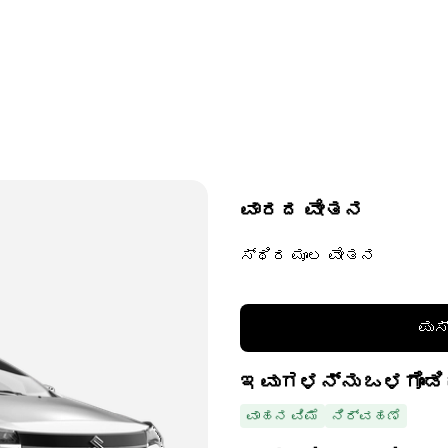
ವಾರದ ವೇತನ
ಸ್ಥಿರ ಮೂಲ ವೇತನ
ಪುಸ
ಇವುಗಳನ್ನು ಒಳಗೊಂಡಿ
ವಾಹನ ವಿಮೆ
ನಿರ್ವಹಣೆ