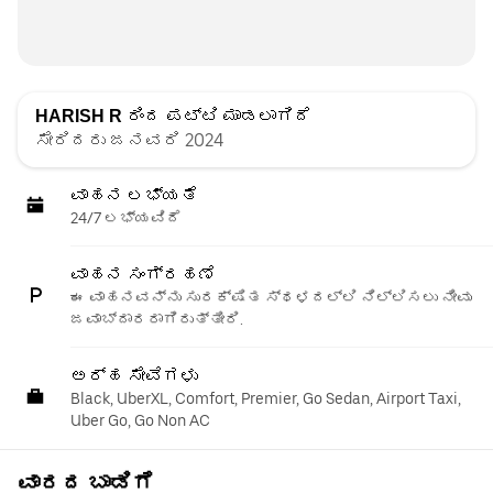
HARISH R
ರಿಂದ ಪಟ್ಟಿ ಮಾಡಲಾಗಿದೆ
ಸೇರಿದರು ಜನವರಿ 2024
ವಾಹನ ಲಭ್ಯತೆ
24/7 ಲಭ್ಯವಿದೆ
ವಾಹನ ಸಂಗ್ರಹಣೆ
ಈ ವಾಹನವನ್ನು ಸುರಕ್ಷಿತ ಸ್ಥಳದಲ್ಲಿ ನಿಲ್ಲಿಸಲು ನೀವು
ಜವಾಬ್ದಾರರಾಗಿರುತ್ತೀರಿ.
ಅರ್ಹ ಸೇವೆಗಳು
Black, UberXL, Comfort, Premier, Go Sedan, Airport Taxi,
Uber Go, Go Non AC
ವಾರದ ಬಾಡಿಗೆ