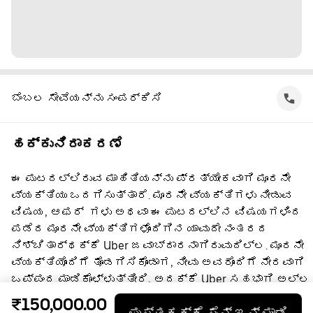
ಬೆಂಬಲ ಸೇವೆಯನ್ನು ಸಂಪರ್ಕಿಸಿ
ಹಕ್ಕುನಿರಾಕರಣೆ
ಈ ಪುಟದಲ್ಲಿರುವ ಮಾಹಿತಿಯನ್ನು ಪ್ರತ್ಯೇಕವಾಗಿ ಮೂರನೇ
ವ್ಯಕ್ತಿಯು ಒದಗಿಸುತ್ತಾರೆ. ಮೂರನೇ ವ್ಯಕ್ತಿಗಳು ನೀಡುವ
ವಿಷಯ, ಆಫರ್ ‌ ಗಳು ಅಥವಾ ಈ ಪುಟದಲ್ಲಿನ ವಿಷಯಗಳಿಂದ
ಪಡೆದ ಮೂರನೇ ವ್ಯಕ್ತಿಗಳೊಂದಿಗಿನ ಯಾವುದೇ ನಂತರದ
ನಿಶ್ಚಿತಾರ್ಥಕ್ಕೆ Uber ಜವಾಬ್ದಾರನಾಗಿರುವುದಿಲ್ಲ. ಮೂರನೇ
ವ್ಯಕ್ತಿಯೊಂದಿಗೆ ತೊಡಗಿಸಿಕೊಂಡಾಗ, ನೀವು ಅವರೊಂದಿಗೆ ನೇರವಾಗಿ
ಒಪ್ಪಂದ ಮಾಡಿಕೊಳ್ಳುತ್ತೀರಿ, ಅದಕ್ಕೆ Uber ಸಹಭಾಗಿ ಅಲ್ಲ.
ಪ್ರಶ್ನೆಗಳಿಗೆ, ದಯವಿಟ್ಟು ನೇರವಾಗಿ ಮೂರನೇ
₹150,000.00
ಪುಸ್ತಕಕ್ಕೆ ಸೈನ್ ಇನ್ ಮಾಡಿ
ವ್ಯಕ್ತಿಯನ್ನು ಸಂಪರ್ಕಿಸಿ.