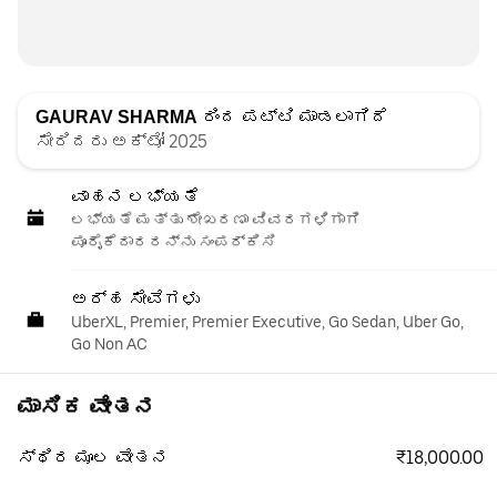
GAURAV SHARMA
ರಿಂದ ಪಟ್ಟಿ ಮಾಡಲಾಗಿದೆ
ಸೇರಿದರು ಅಕ್ಟೋ 2025
ವಾಹನ ಲಭ್ಯತೆ
ಲಭ್ಯತೆ ಮತ್ತು ಶೇಖರಣಾ ವಿವರಗಳಿಗಾಗಿ
ಪೂರೈಕೆದಾರರನ್ನು ಸಂಪರ್ಕಿಸಿ
ಅರ್ಹ ಸೇವೆಗಳು
UberXL, Premier, Premier Executive, Go Sedan, Uber Go,
Go Non AC
ಮಾಸಿಕ ವೇತನ
₹18,000.00
ಸ್ಥಿರ ಮೂಲ ವೇತನ