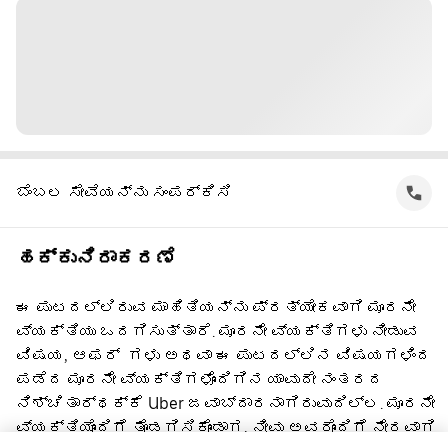
ಬೆಂಬಲ ಸೇವೆಯನ್ನು ಸಂಪರ್ಕಿಸಿ
ಹಕ್ಕುನಿರಾಕರಣೆ
ಈ ಪುಟದಲ್ಲಿರುವ ಮಾಹಿತಿಯನ್ನು ಪ್ರತ್ಯೇಕವಾಗಿ ಮೂರನೇ
ವ್ಯಕ್ತಿಯು ಒದಗಿಸುತ್ತಾರೆ. ಮೂರನೇ ವ್ಯಕ್ತಿಗಳು ನೀಡುವ
ವಿಷಯ, ಆಫರ್ ‌ ಗಳು ಅಥವಾ ಈ ಪುಟದಲ್ಲಿನ ವಿಷಯಗಳಿಂದ
ಪಡೆದ ಮೂರನೇ ವ್ಯಕ್ತಿಗಳೊಂದಿಗಿನ ಯಾವುದೇ ನಂತರದ
ನಿಶ್ಚಿತಾರ್ಥಕ್ಕೆ Uber ಜವಾಬ್ದಾರನಾಗಿರುವುದಿಲ್ಲ. ಮೂರನೇ
ವ್ಯಕ್ತಿಯೊಂದಿಗೆ ತೊಡಗಿಸಿಕೊಂಡಾಗ, ನೀವು ಅವರೊಂದಿಗೆ ನೇರವಾಗಿ