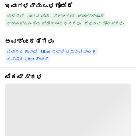
ಇವುಗಳನ್ನು ಒಳಗೊಂಡಿದೆ
ಪಾರ್ಕಿಂಗ್
ವಾಹನ ವಿಮೆ
ನಿರ್ವಹಣೆ
ಡ್ಯಾಶ್‌ಕ್ಯಾಮ್
ಕಾರ್ಯಕ್ಷಮತೆಯ ಪ್ರೋತ್ಸಾಹ ಧನಗಳು
ರೆಫರಲ್ ಬೋನಸ್‌ಗಳು
ಅವಶ್ಯಕತೆಗಳು
ವಿಳಾಸದ ಪುರಾವೆ
Uber ನಲ್ಲಿ ಅನುಭವಿ ಚಾಲಕ
ಕನಿಷ್ಠ Uber ರೇಟಿಂಗ್
ಪಿಕಪ್ ಸ್ಥಳ