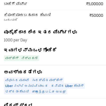
₹5,000.00
ಬಾಡಿಗೆ ವೆಚ್ಚ
ರಿಫಂಡ್ ಮಾಡಬಹುದಾದ ಠೇವಣಿ
₹50000
ಒಂದು ಬಾರಿ
ಪೂರೈಕೆದಾರರಿಂದ ಇತರ ವೆಚ್ಚಗಳು
1000 per Day
ಇವುಗಳನ್ನು ಒಳಗೊಂಡಿದೆ
ಪಾರ್ಕಿಂಗ್
ನಿರ್ವಹಣೆ
ಅವಶ್ಯಕತೆಗಳು
ವಿಳಾಸದ ಪುರಾವೆ
ಸಂರಕ್ಷಿತ ಪಾರ್ಕಿಂಗ್
Uber ನಲ್ಲಿ ಅನುಭವಿ ಚಾಲಕ
ಕನಿಷ್ಠ Uber ರೇಟಿಂಗ್
ಭದ್ರತಾ ಠೇವಣಿ
குறைந்தபட்ச வயது
ಪಿಕಪ್ ಸ್ಥಳ