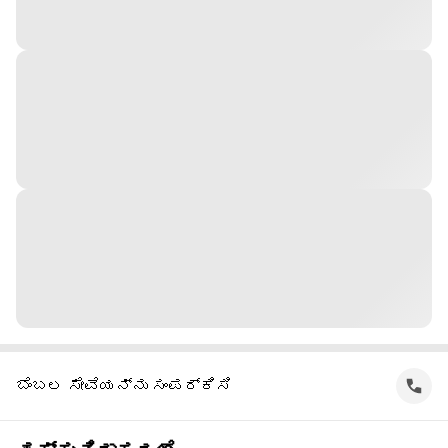
ಬೆಂಬಲ ಸೇವೆಯನ್ನು ಸಂಪರ್ಕಿಸಿ