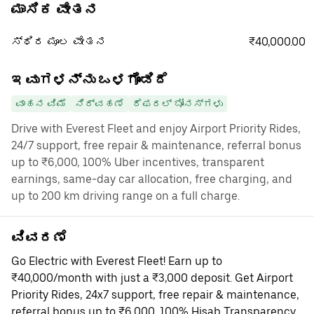
ಮಾಸಿಕ ವೇತನ
₹40,000.00
ಸ್ಥಿರ ಮೂಲ ವೇತನ
ಇವುಗಳನ್ನು ಒಳಗೊಂಡಿದೆ
ವಾಹನ ವಿಮೆ
ನಿರ್ವಹಣೆ
ರೆಫರಲ್ ಬೋನಸ್‌ಗಳು
Drive with Everest Fleet and enjoy Airport Priority Rides,
24/7 support, free repair & maintenance, referral bonus
up to ₹6,000, 100% Uber incentives, transparent
earnings, same-day car allocation, free charging, and
up to 200 km driving range on a full charge.
ವಿವರಣೆ
Go Electric with Everest Fleet! Earn up to
₹40,000/month with just a ₹3,000 deposit. Get Airport
Priority Rides, 24x7 support, free repair & maintenance,
referral bonus up to ₹6,000, 100% Hisab Transparency,