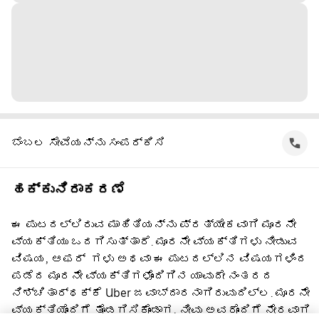
ಬೆಂಬಲ ಸೇವೆಯನ್ನು ಸಂಪರ್ಕಿಸಿ
ಹಕ್ಕುನಿರಾಕರಣೆ
ಈ ಪುಟದಲ್ಲಿರುವ ಮಾಹಿತಿಯನ್ನು ಪ್ರತ್ಯೇಕವಾಗಿ ಮೂರನೇ
ವ್ಯಕ್ತಿಯು ಒದಗಿಸುತ್ತಾರೆ. ಮೂರನೇ ವ್ಯಕ್ತಿಗಳು ನೀಡುವ
ವಿಷಯ, ಆಫರ್ ‌ ಗಳು ಅಥವಾ ಈ ಪುಟದಲ್ಲಿನ ವಿಷಯಗಳಿಂದ
ಪಡೆದ ಮೂರನೇ ವ್ಯಕ್ತಿಗಳೊಂದಿಗಿನ ಯಾವುದೇ ನಂತರದ
ನಿಶ್ಚಿತಾರ್ಥಕ್ಕೆ Uber ಜವಾಬ್ದಾರನಾಗಿರುವುದಿಲ್ಲ. ಮೂರನೇ
ವ್ಯಕ್ತಿಯೊಂದಿಗೆ ತೊಡಗಿಸಿಕೊಂಡಾಗ, ನೀವು ಅವರೊಂದಿಗೆ ನೇರವಾಗಿ