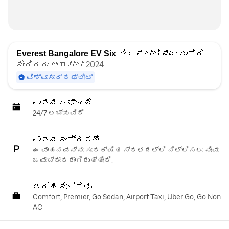
Everest Bangalore EV Six
ರಿಂದ ಪಟ್ಟಿ ಮಾಡಲಾಗಿದೆ
ಸೇರಿದರು ಆಗಸ್ಟ್ 2024
ವಿಶ್ವಾಸಾರ್ಹ ಫ್ಲೀಟ್
ವಾಹನ ಲಭ್ಯತೆ
24/7 ಲಭ್ಯವಿದೆ
ವಾಹನ ಸಂಗ್ರಹಣೆ
ಈ ವಾಹನವನ್ನು ಸುರಕ್ಷಿತ ಸ್ಥಳದಲ್ಲಿ ನಿಲ್ಲಿಸಲು ನೀವು
ಜವಾಬ್ದಾರರಾಗಿರುತ್ತೀರಿ.
ಅರ್ಹ ಸೇವೆಗಳು
Comfort, Premier, Go Sedan, Airport Taxi, Uber Go, Go Non
AC