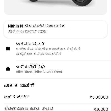
Nithin N
ರಿಂದ ಪಟ್ಟಿ ಮಾಡಲಾಗಿದೆ
ಸೇರಿದರು ಮಾರ್ಚ್ 2025
ವಾಹನ ಲಭ್ಯತೆ
ಲಭ್ಯತೆ ಮತ್ತು ಶೇಖರಣಾ ವಿವರಗಳಿಗಾಗಿ
ಪೂರೈಕೆದಾರರನ್ನು ಸಂಪರ್ಕಿಸಿ
ಅರ್ಹ ಸೇವೆಗಳು
Bike Direct, Bike Saver Direct
ವಾರದ ಬಾಡಿಗೆ
₹5,000.00
ಬಾಡಿಗೆ ವೆಚ್ಚ
ರಿಫಂಡ್ ಮಾಡಬಹುದಾದ ಠೇವಣಿ
₹10000