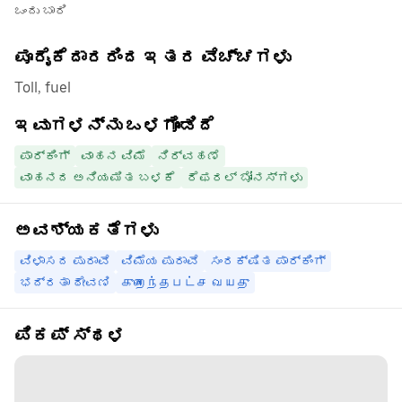
ಒಂದು ಬಾರಿ
ಪೂರೈಕೆದಾರರಿಂದ ಇತರ ವೆಚ್ಚಗಳು
Toll, fuel
ಇವುಗಳನ್ನು ಒಳಗೊಂಡಿದೆ
ಪಾರ್ಕಿಂಗ್
ವಾಹನ ವಿಮೆ
ನಿರ್ವಹಣೆ
ವಾಹನದ ಅನಿಯಮಿತ ಬಳಕೆ
ರೆಫರಲ್ ಬೋನಸ್‌ಗಳು
ಅವಶ್ಯಕತೆಗಳು
ವಿಳಾಸದ ಪುರಾವೆ
ವಿಮೆಯ ಪುರಾವೆ
ಸಂರಕ್ಷಿತ ಪಾರ್ಕಿಂಗ್
ಭದ್ರತಾ ಠೇವಣಿ
குறைந்தபட்ச வயது
ಪಿಕಪ್ ಸ್ಥಳ