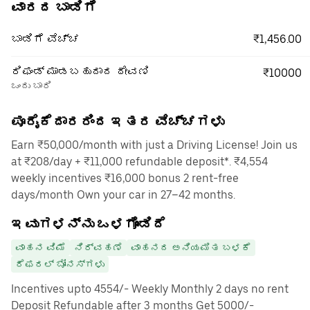
ವಾರದ ಬಾಡಿಗೆ
₹1,456.00
ಬಾಡಿಗೆ ವೆಚ್ಚ
ರಿಫಂಡ್ ಮಾಡಬಹುದಾದ ಠೇವಣಿ
₹10000
ಒಂದು ಬಾರಿ
ಪೂರೈಕೆದಾರರಿಂದ ಇತರ ವೆಚ್ಚಗಳು
Earn ₹50,000/month with just a Driving License! Join us
at ₹208/day + ₹11,000 refundable deposit*. ₹4,554
weekly incentives ₹16,000 bonus 2 rent-free
days/month Own your car in 27–42 months.
ಇವುಗಳನ್ನು ಒಳಗೊಂಡಿದೆ
ವಾಹನ ವಿಮೆ
ನಿರ್ವಹಣೆ
ವಾಹನದ ಅನಿಯಮಿತ ಬಳಕೆ
ರೆಫರಲ್ ಬೋನಸ್‌ಗಳು
Incentives upto 4554/- Weekly Monthly 2 days no rent
Deposit Refundable after 3 months Get 5000/-