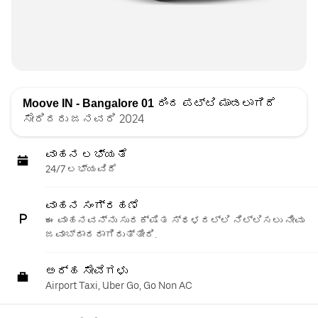
Moove IN - Bangalore 01
ರಿಂದ ಪಟ್ಟಿ ಮಾಡಲಾಗಿದೆ
ಸೇರಿದರು ಜನವರಿ 2024
ವಾಹನ ಲಭ್ಯತೆ
24/7 ಲಭ್ಯವಿದೆ
ವಾಹನ ಸಂಗ್ರಹಣೆ
ಈ ವಾಹನವನ್ನು ಸುರಕ್ಷಿತ ಸ್ಥಳದಲ್ಲಿ ನಿಲ್ಲಿಸಲು ನೀವು
ಜವಾಬ್ದಾರರಾಗಿರುತ್ತೀರಿ.
ಅರ್ಹ ಸೇವೆಗಳು
Airport Taxi, Uber Go, Go Non AC