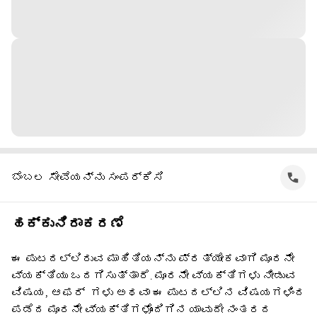
ಬೆಂಬಲ ಸೇವೆಯನ್ನು ಸಂಪರ್ಕಿಸಿ
ಹಕ್ಕುನಿರಾಕರಣೆ
ಈ ಪುಟದಲ್ಲಿರುವ ಮಾಹಿತಿಯನ್ನು ಪ್ರತ್ಯೇಕವಾಗಿ ಮೂರನೇ
ವ್ಯಕ್ತಿಯು ಒದಗಿಸುತ್ತಾರೆ. ಮೂರನೇ ವ್ಯಕ್ತಿಗಳು ನೀಡುವ
ವಿಷಯ, ಆಫರ್ ‌ ಗಳು ಅಥವಾ ಈ ಪುಟದಲ್ಲಿನ ವಿಷಯಗಳಿಂದ
ಪಡೆದ ಮೂರನೇ ವ್ಯಕ್ತಿಗಳೊಂದಿಗಿನ ಯಾವುದೇ ನಂತರದ