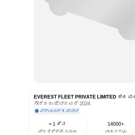
EVEREST FLEET PRIVATE LIMITED
ರಿಂದ ಪಟ
ಸೇರಿದರು ಫೆಬ್ರವರಿ 2024
ವಿಶ್ವಾಸಾರ್ಹ ಫ್ಲೀಟ್
< 1 ದಿನ
14000+
ಪ್ರತಿಕ್ರಿಯೆ ಸಮಯ
ವಾಹನಗಳು