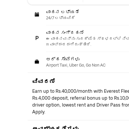
ವಾಹನ ಲಭ್ಯತೆ
24/7 ಲಭ್ಯವಿದೆ
ವಾಹನ ಸಂಗ್ರಹಣೆ
ಈ ವಾಹನವನ್ನು ಸುರಕ್ಷಿತ ಸ್ಥಳದಲ್ಲಿ ನಿಲ್
ಜವಾಬ್ದಾರರಾಗಿರುತ್ತೀರಿ.
ಅರ್ಹ ಸೇವೆಗಳು
Airport Taxi, Uber Go, Go Non AC
ವಿವರಣೆ
Earn up to Rs.40,000/month with Everest Flee
Rs.4,000 deposit, referral bonus up to Rs.10,
driver option, lowest rent and Driver Pass fr
Apply.