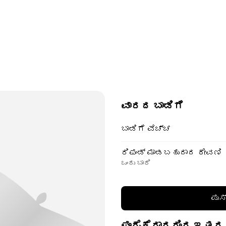
ವಾರದ ಬಾಡಿಗೆ
ಬಾಡಿಗೆ ವೆಚ್ಚ
ರಿಫಂಡ್ ಮಾಡಬಹುದಾದ ಠೇವಣಿ
ಒಂದು ಬಾರಿ
ಪುಸ
ಪೂರೈಕೆದಾರರಿಂದ ಇತರ