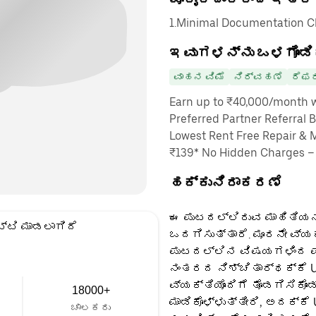
1.Minimal Documentation Cha
ಇವುಗಳನ್ನು ಒಳಗೊಂಡಿ
ವಾಹನ ವಿಮೆ
ನಿರ್ವಹಣೆ
ರೆಫರ
Earn up to ₹40,000/month wi
Preferred Partner Referral 
Lowest Rent Free Repair & 
₹139* No Hidden Charges – O
ಹಕ್ಕುನಿರಾಕರಣೆ
ಈ ಪುಟದಲ್ಲಿರುವ ಮಾಹಿತಿಯನ್
್ಟಿ ಮಾಡಲಾಗಿದೆ
ಒದಗಿಸುತ್ತಾರೆ. ಮೂರನೇ ವ್ಯ
ಪುಟದಲ್ಲಿನ ವಿಷಯಗಳಿಂದ ಪಡ
ನಂತರದ ನಿಶ್ಚಿತಾರ್ಥಕ್ಕೆ U
ವ್ಯಕ್ತಿಯೊಂದಿಗೆ ತೊಡಗಿಸಿಕೊಂ
18000+
ಮಾಡಿಕೊಳ್ಳುತ್ತೀರಿ, ಅದಕ್ಕೆ
ಚಾಲಕರು