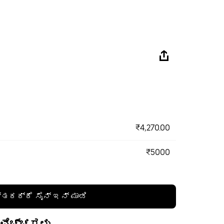
₹4,270.00
₹5000
್ತಕಕ್ಕೆ ಸೈನ್ ಇನ್ ಮಾಡಿ
 ವೆಚ್ಚಗಳು