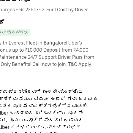
rges - Rs.2360/- 2. Fuel Cost by Driver
ದೆ
ಲ್ ಬೋನಸ್‌ಗಳು
th Everest Fleet in Bangalore! Uber's
Bonus up to ₹10,000 Deposit from ₹4,000
Maintenance 24/7 Support Driver Pass from
nly Benefits! Call now to join. T&C Apply.
ನು ಪ್ರತ್ಯೇಕವಾಗಿ ಮೂರನೇ ವ್ಯಕ್ತಿಯು
ಕ್ತಿಗಳು ನೀಡುವ ವಿಷಯ, ಆಫರ್ ‌ ಗಳು ಅಥವಾ ಈ
ೆದ ಮೂರನೇ ವ್ಯಕ್ತಿಗಳೊಂದಿಗಿನ ಯಾವುದೇ
ber ಜವಾಬ್ದಾರನಾಗಿರುವುದಿಲ್ಲ. ಮೂರನೇ
ಡಾಗ, ನೀವು ಅವರೊಂದಿಗೆ ನೇರವಾಗಿ ಒಪ್ಪಂದ
 Uber ಸಹಭಾಗಿ ಅಲ್ಲ. ಪ್ರಶ್ನೆಗಳಿಗೆ,