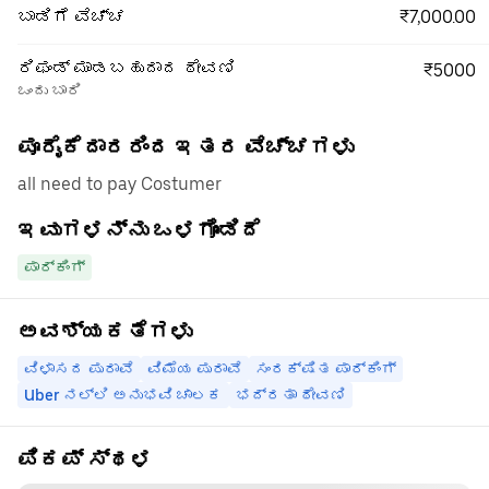
₹7,000.00
ಬಾಡಿಗೆ ವೆಚ್ಚ
ರಿಫಂಡ್ ಮಾಡಬಹುದಾದ ಠೇವಣಿ
₹5000
ಒಂದು ಬಾರಿ
ಪೂರೈಕೆದಾರರಿಂದ ಇತರ ವೆಚ್ಚಗಳು
all need to pay Costumer
ಇವುಗಳನ್ನು ಒಳಗೊಂಡಿದೆ
ಪಾರ್ಕಿಂಗ್
ಅವಶ್ಯಕತೆಗಳು
ವಿಳಾಸದ ಪುರಾವೆ
ವಿಮೆಯ ಪುರಾವೆ
ಸಂರಕ್ಷಿತ ಪಾರ್ಕಿಂಗ್
Uber ನಲ್ಲಿ ಅನುಭವಿ ಚಾಲಕ
ಭದ್ರತಾ ಠೇವಣಿ
ಪಿಕಪ್ ಸ್ಥಳ