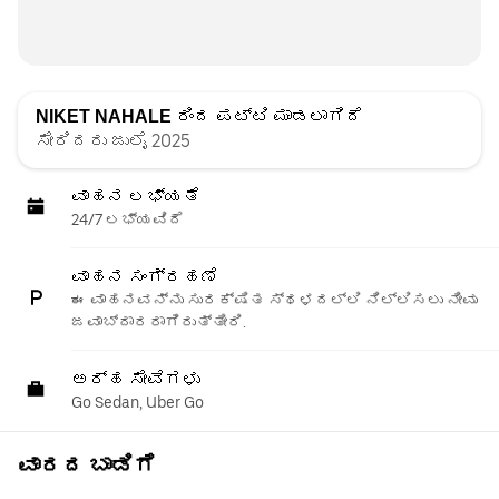
NIKET NAHALE
ರಿಂದ ಪಟ್ಟಿ ಮಾಡಲಾಗಿದೆ
ಸೇರಿದರು ಜುಲೈ 2025
ವಾಹನ ಲಭ್ಯತೆ
24/7 ಲಭ್ಯವಿದೆ
ವಾಹನ ಸಂಗ್ರಹಣೆ
ಈ ವಾಹನವನ್ನು ಸುರಕ್ಷಿತ ಸ್ಥಳದಲ್ಲಿ ನಿಲ್ಲಿಸಲು ನೀವು
ಜವಾಬ್ದಾರರಾಗಿರುತ್ತೀರಿ.
ಅರ್ಹ ಸೇವೆಗಳು
Go Sedan, Uber Go
ವಾರದ ಬಾಡಿಗೆ