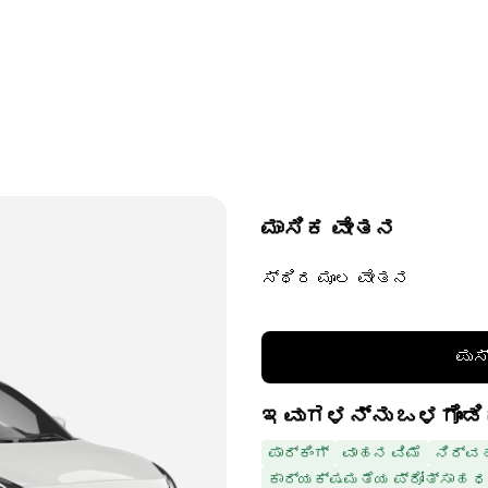
ಮಾಸಿಕ ವೇತನ
ಸ್ಥಿರ ಮೂಲ ವೇತನ
ಪುಸ
ಇವುಗಳನ್ನು ಒಳಗೊಂಡಿ
ಪಾರ್ಕಿಂಗ್
ವಾಹನ ವಿಮೆ
ನಿರ್ವ
ಕಾರ್ಯಕ್ಷಮತೆಯ ಪ್ರೋತ್ಸಾಹ 