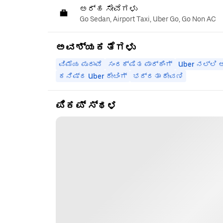
ಅರ್ಹ ಸೇವೆಗಳು
Go Sedan, Airport Taxi, Uber Go, Go Non AC
ಅವಶ್ಯಕತೆಗಳು
ವಿಮೆಯ ಪುರಾವೆ
ಸಂರಕ್ಷಿತ ಪಾರ್ಕಿಂಗ್
Uber ನಲ್ಲಿ
ಕನಿಷ್ಠ Uber ರೇಟಿಂಗ್
ಭದ್ರತಾ ಠೇವಣಿ
ಪಿಕಪ್ ಸ್ಥಳ