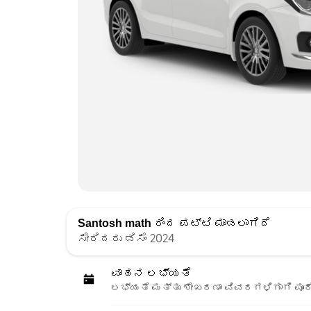
Santosh math
ರಿಂದ ಪಟ್ಟಿ ಮಾಡಲಾಗಿದೆ
ಸೇರಿದರು ಡಿಸೆಂ 2024
ವಾಹನ ಲಭ್ಯತೆ
ಲಭ್ಯತೆ ಮತ್ತು ಶೇಖರಣಾ ವಿವರಗಳಿಗಾಗಿ ಪೂರ