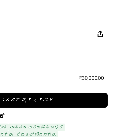
₹30,000.00
್ತಕಕ್ಕೆ ಸೈನ್ ಇನ್ ಮಾಡಿ
ದೆ
ಹಣೆ
ವಾಹನದ ಅನಿಯಮಿತ ಬಳಕೆ
ಧನಗಳು
ರೆಫರಲ್ ಬೋನಸ್‌ಗಳು