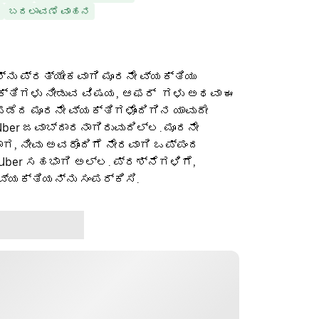
ಬದಲಾವಣೆ ವಾಹನ
ನು ಪ್ರತ್ಯೇಕವಾಗಿ ಮೂರನೇ ವ್ಯಕ್ತಿಯು
ಕ್ತಿಗಳು ನೀಡುವ ವಿಷಯ, ಆಫರ್ ‌ ಗಳು ಅಥವಾ ಈ
ೆದ ಮೂರನೇ ವ್ಯಕ್ತಿಗಳೊಂದಿಗಿನ ಯಾವುದೇ
ber ಜವಾಬ್ದಾರನಾಗಿರುವುದಿಲ್ಲ. ಮೂರನೇ
ಡಾಗ, ನೀವು ಅವರೊಂದಿಗೆ ನೇರವಾಗಿ ಒಪ್ಪಂದ
 Uber ಸಹಭಾಗಿ ಅಲ್ಲ. ಪ್ರಶ್ನೆಗಳಿಗೆ,
ವ್ಯಕ್ತಿಯನ್ನು ಸಂಪರ್ಕಿಸಿ.