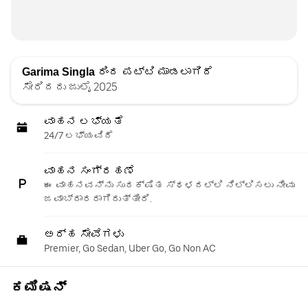
Garima Singla
ರಿಂದ ಪಟ್ಟಿ ಮಾಡಲಾಗಿದೆ
ಸೇರಿದರು ಜುಲೈ 2025
ವಾಹನ ಲಭ್ಯತೆ
24/7 ಲಭ್ಯವಿದೆ
ವಾಹನ ಸಂಗ್ರಹಣೆ
ಈ ವಾಹನವನ್ನು ಸುರಕ್ಷಿತ ಸ್ಥಳದಲ್ಲಿ ನಿಲ್ಲಿಸಲು ನೀವು
ಜವಾಬ್ದಾರರಾಗಿರುತ್ತೀರಿ.
ಅರ್ಹ ಸೇವೆಗಳು
Premier, Go Sedan, Uber Go, Go Non AC
ಕಮಿಷನ್