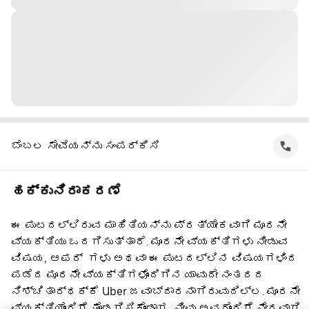
ಬೆಂಬಲ ಸೇವೆಯನ್ನು ಸಂಪರ್ಕಿಸಿ
ಹಕ್ಕುನಿರಾಕರಣೆ
ಈ ಪುಟದಲ್ಲಿರುವ ಮಾಹಿತಿಯನ್ನು ಪ್ರತ್ಯೇಕವಾಗಿ ಮೂರನೇ
ವ್ಯಕ್ತಿಯು ಒದಗಿಸುತ್ತಾರೆ. ಮೂರನೇ ವ್ಯಕ್ತಿಗಳು ನೀಡುವ
ವಿಷಯ, ಆಫರ್ ‌ ಗಳು ಅಥವಾ ಈ ಪುಟದಲ್ಲಿನ ವಿಷಯಗಳಿಂದ
ಪಡೆದ ಮೂರನೇ ವ್ಯಕ್ತಿಗಳೊಂದಿಗಿನ ಯಾವುದೇ ನಂತರದ
ನಿಶ್ಚಿತಾರ್ಥಕ್ಕೆ Uber ಜವಾಬ್ದಾರನಾಗಿರುವುದಿಲ್ಲ. ಮೂರನೇ
ವ್ಯಕ್ತಿಯೊಂದಿಗೆ ತೊಡಗಿಸಿಕೊಂಡಾಗ, ನೀವು ಅವರೊಂದಿಗೆ ನೇರವಾಗಿ