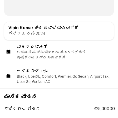
Vipin Kumar
ರಿಂದ ಪಟ್ಟಿ ಮಾಡಲಾಗಿದೆ
ಸೇರಿದರು ನವೆಂ 2024
ವಾಹನ ಲಭ್ಯತೆ
ಲಭ್ಯತೆ ಮತ್ತು ಶೇಖರಣಾ ವಿವರಗಳಿಗಾಗಿ
ಪೂರೈಕೆದಾರರನ್ನು ಸಂಪರ್ಕಿಸಿ
ಅರ್ಹ ಸೇವೆಗಳು
Black, UberXL, Comfort, Premier, Go Sedan, Airport Taxi,
Uber Go, Go Non AC
ಮಾಸಿಕ ವೇತನ
₹25,000.00
ಸ್ಥಿರ ಮೂಲ ವೇತನ