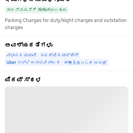
ಕಾರನ್ನು ಮನೆಗೆ ಕೊಂಡೊಯ್ಯಬಹುದು
Parking Charges for duty,Night charges and outstation
charges .
ಅವಶ್ಯಕತೆಗಳು
ವಿಳಾಸದ ಪುರಾವೆ
ಸಂರಕ್ಷಿತ ಪಾರ್ಕಿಂಗ್
Uber ನಲ್ಲಿ ಅನುಭವಿ ಚಾಲಕ
குறைந்தபட்ச வயது
ಪಿಕಪ್ ಸ್ಥಳ