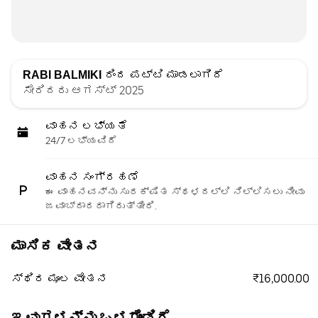
RABI BALMIKI
ರಿಂದ ಪಟ್ಟಿ ಮಾಡಲಾಗಿದೆ
ಸೇರಿದರು ಆಗಸ್ಟ್ 2025
ವಾಹನ ಲಭ್ಯತೆ
24/7 ಲಭ್ಯವಿದೆ
ವಾಹನ ಸಂಗ್ರಹಣೆ
ಈ ವಾಹನವನ್ನು ಸುರಕ್ಷಿತ ಸ್ಥಳದಲ್ಲಿ ನಿಲ್ಲಿಸಲು ನೀವು
ಜವಾಬ್ದಾರರಾಗಿರುತ್ತೀರಿ.
ಮಾಸಿಕ ವೇತನ
₹16,000.00
ಸ್ಥಿರ ಮೂಲ ವೇತನ
ಇವುಗಳನ್ನು ಒಳಗೊಂಡಿದೆ