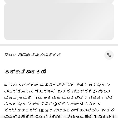
ಬೆಂಬಲ ಸೇವೆಯನ್ನು ಸಂಪರ್ಕಿಸಿ
ಹಕ್ಕುನಿರಾಕರಣೆ
ಈ ಪುಟದಲ್ಲಿರುವ ಮಾಹಿತಿಯನ್ನು ಪ್ರತ್ಯೇಕವಾಗಿ ಮೂರನೇ
ವ್ಯಕ್ತಿಯು ಒದಗಿಸುತ್ತಾರೆ. ಮೂರನೇ ವ್ಯಕ್ತಿಗಳು ನೀಡುವ
ವಿಷಯ, ಆಫರ್ ‌ ಗಳು ಅಥವಾ ಈ ಪುಟದಲ್ಲಿನ ವಿಷಯಗಳಿಂದ
ಪಡೆದ ಮೂರನೇ ವ್ಯಕ್ತಿಗಳೊಂದಿಗಿನ ಯಾವುದೇ ನಂತರದ
ನಿಶ್ಚಿತಾರ್ಥಕ್ಕೆ Uber ಜವಾಬ್ದಾರನಾಗಿರುವುದಿಲ್ಲ. ಮೂರನೇ
ವ್ಯಕ್ತಿಯೊಂದಿಗೆ ತೊಡಗಿಸಿಕೊಂಡಾಗ, ನೀವು ಅವರೊಂದಿಗೆ ನೇರವಾಗಿ