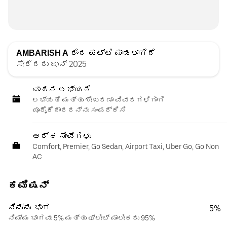
AMBARISH A
ರಿಂದ ಪಟ್ಟಿ ಮಾಡಲಾಗಿದೆ
ಸೇರಿದರು ಜೂನ್ 2025
ವಾಹನ ಲಭ್ಯತೆ
ಲಭ್ಯತೆ ಮತ್ತು ಶೇಖರಣಾ ವಿವರಗಳಿಗಾಗಿ
ಪೂರೈಕೆದಾರರನ್ನು ಸಂಪರ್ಕಿಸಿ
ಅರ್ಹ ಸೇವೆಗಳು
Comfort, Premier, Go Sedan, Airport Taxi, Uber Go, Go Non
AC
ಕಮಿಷನ್
ನಿಮ್ಮ ಭಾಗ
5%
ನಿಮ್ಮ ಭಾಗವು 5% ಮತ್ತು ಫ್ಲೀಟ್ ಮಾಲೀಕರು 95%