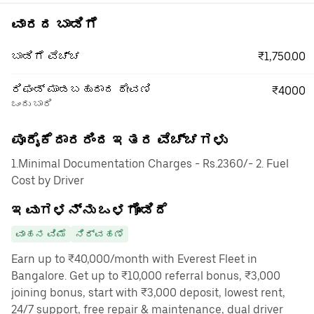
ವಾರದ ಬಾಡಿಗೆ
₹1,750.00
ಬಾಡಿಗೆ ವೆಚ್ಚ
ರಿಫಂಡ್ ಮಾಡಬಹುದಾದ ಠೇವಣಿ
₹4000
ಒಂದು ಬಾರಿ
ಪೂರೈಕೆದಾರರಿಂದ ಇತರ ವೆಚ್ಚಗಳು
1.Minimal Documentation Charges - Rs.2360/- 2. Fuel
Cost by Driver
ಇವುಗಳನ್ನು ಒಳಗೊಂಡಿದೆ
ವಾಹನ ವಿಮೆ
ನಿರ್ವಹಣೆ
Earn up to ₹40,000/month with Everest Fleet in
Bangalore. Get up to ₹10,000 referral bonus, ₹3,000
joining bonus, start with ₹3,000 deposit, lowest rent,
24/7 support, free repair & maintenance, dual driver