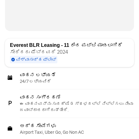
Everest BLR Leasing - 11
ರಿಂದ ಪಟ್ಟಿ ಮಾಡಲಾಗಿದೆ
ಸೇರಿದರು ಫೆಬ್ರವರಿ 2024
ವಿಶ್ವಾಸಾರ್ಹ ಫ್ಲೀಟ್
ವಾಹನ ಲಭ್ಯತೆ
24/7 ಲಭ್ಯವಿದೆ
ವಾಹನ ಸಂಗ್ರಹಣೆ
ಈ ವಾಹನವನ್ನು ಸುರಕ್ಷಿತ ಸ್ಥಳದಲ್ಲಿ ನಿಲ್ಲಿಸಲು ನೀವು
ಜವಾಬ್ದಾರರಾಗಿರುತ್ತೀರಿ.
ಅರ್ಹ ಸೇವೆಗಳು
Airport Taxi, Uber Go, Go Non AC