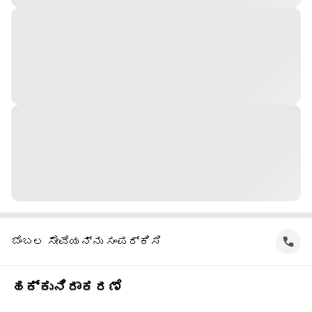
ಬೆಂಬಲ ಸೇವೆಯನ್ನು ಸಂಪರ್ಕಿಸಿ
ಹಕ್ಕುನಿರಾಕರಣೆ