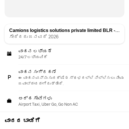
Camions logistics solutions private limited BLR - One
ರ
ಸೇರಿದರು ಜನವರಿ 2026
ವಾಹನ ಲಭ್ಯತೆ
24/7 ಲಭ್ಯವಿದೆ
ವಾಹನ ಸಂಗ್ರಹಣೆ
ಈ ವಾಹನವನ್ನು ಸುರಕ್ಷಿತ ಸ್ಥಳದಲ್ಲಿ ನಿಲ್ಲಿಸಲು ನೀವು
ಜವಾಬ್ದಾರರಾಗಿರುತ್ತೀರಿ.
ಅರ್ಹ ಸೇವೆಗಳು
Airport Taxi, Uber Go, Go Non AC
ವಾರದ ಬಾಡಿಗೆ