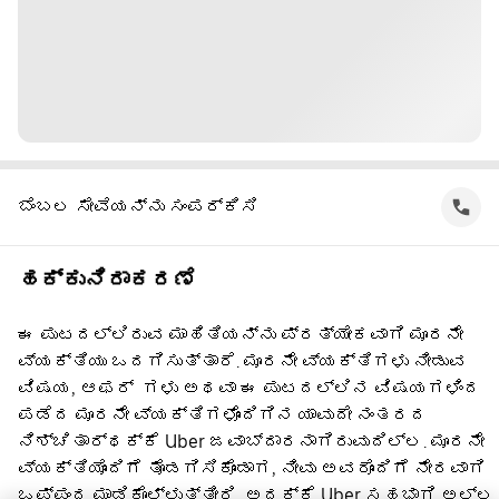
ಬೆಂಬಲ ಸೇವೆಯನ್ನು ಸಂಪರ್ಕಿಸಿ
ಹಕ್ಕುನಿರಾಕರಣೆ
ಈ ಪುಟದಲ್ಲಿರುವ ಮಾಹಿತಿಯನ್ನು ಪ್ರತ್ಯೇಕವಾಗಿ ಮೂರನೇ
ವ್ಯಕ್ತಿಯು ಒದಗಿಸುತ್ತಾರೆ. ಮೂರನೇ ವ್ಯಕ್ತಿಗಳು ನೀಡುವ
ವಿಷಯ, ಆಫರ್ ‌ ಗಳು ಅಥವಾ ಈ ಪುಟದಲ್ಲಿನ ವಿಷಯಗಳಿಂದ
ಪಡೆದ ಮೂರನೇ ವ್ಯಕ್ತಿಗಳೊಂದಿಗಿನ ಯಾವುದೇ ನಂತರದ
ನಿಶ್ಚಿತಾರ್ಥಕ್ಕೆ Uber ಜವಾಬ್ದಾರನಾಗಿರುವುದಿಲ್ಲ. ಮೂರನೇ
ವ್ಯಕ್ತಿಯೊಂದಿಗೆ ತೊಡಗಿಸಿಕೊಂಡಾಗ, ನೀವು ಅವರೊಂದಿಗೆ ನೇರವಾಗಿ
ಒಪ್ಪಂದ ಮಾಡಿಕೊಳ್ಳುತ್ತೀರಿ, ಅದಕ್ಕೆ Uber ಸಹಭಾಗಿ ಅಲ್ಲ.