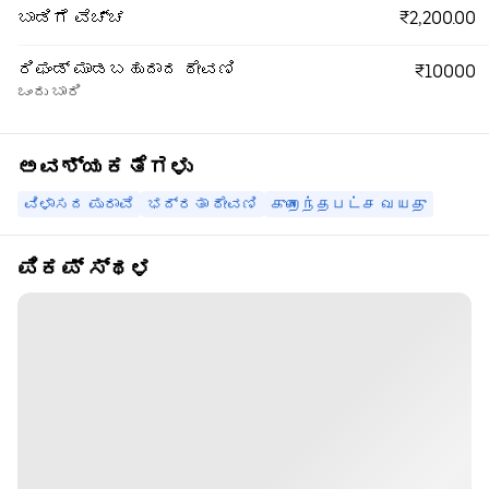
₹2,200.00
ಬಾಡಿಗೆ ವೆಚ್ಚ
ರಿಫಂಡ್ ಮಾಡಬಹುದಾದ ಠೇವಣಿ
₹10000
ಒಂದು ಬಾರಿ
ಅವಶ್ಯಕತೆಗಳು
ವಿಳಾಸದ ಪುರಾವೆ
ಭದ್ರತಾ ಠೇವಣಿ
குறைந்தபட்ச வயது
ಪಿಕಪ್ ಸ್ಥಳ