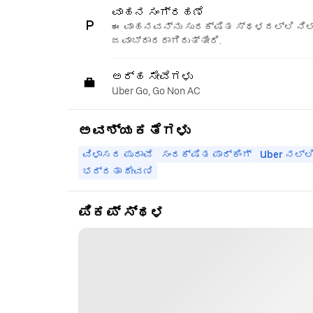
ವಾಹನ ಸಂಗ್ರಹಣೆ
ಈ ವಾಹನವನ್ನು ಸುರಕ್ಷಿತ ಸ್ಥಳದಲ್ಲಿ ನಿಲ್
ಜವಾಬ್ದಾರರಾಗಿರುತ್ತೀರಿ.
ಅರ್ಹ ಸೇವೆಗಳು
Uber Go, Go Non AC
ಅವಶ್ಯಕತೆಗಳು
ವಿಳಾಸದ ಪುರಾವೆ
ಸಂರಕ್ಷಿತ ಪಾರ್ಕಿಂಗ್
Uber ನಲ್ಲ
ಭದ್ರತಾ ಠೇವಣಿ
ಪಿಕಪ್ ಸ್ಥಳ