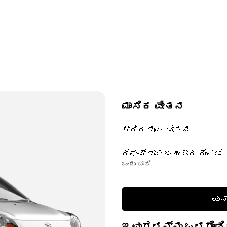
ಮಾಸಿಕ ವೇತನ
ಸ್ಥಿರ ಮೂಲ ವೇತನ
ರಿಫಂಡ್ ಮಾಡಬಹುದಾದ ಠೇವಣಿ
ಒಂದು ಬಾರಿ
ಪುಸ
ಇವುಗಳನ್ನು ಒಳಗೊಂಡಿ