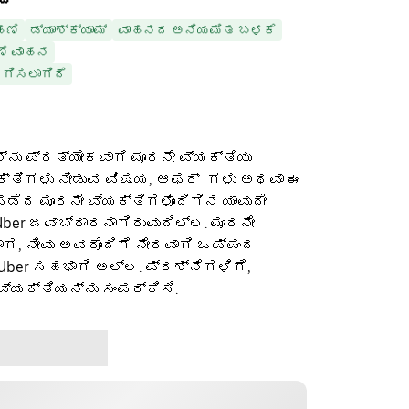
ಹಣೆ
ಡ್ಯಾಶ್‌ಕ್ಯಾಮ್
ವಾಹನದ ಅನಿಯಮಿತ ಬಳಕೆ
ೆ ವಾಹನ
ದಗಿಸಲಾಗಿದೆ
ನು ಪ್ರತ್ಯೇಕವಾಗಿ ಮೂರನೇ ವ್ಯಕ್ತಿಯು
ಕ್ತಿಗಳು ನೀಡುವ ವಿಷಯ, ಆಫರ್ ‌ ಗಳು ಅಥವಾ ಈ
ೆದ ಮೂರನೇ ವ್ಯಕ್ತಿಗಳೊಂದಿಗಿನ ಯಾವುದೇ
ber ಜವಾಬ್ದಾರನಾಗಿರುವುದಿಲ್ಲ. ಮೂರನೇ
ಡಾಗ, ನೀವು ಅವರೊಂದಿಗೆ ನೇರವಾಗಿ ಒಪ್ಪಂದ
 Uber ಸಹಭಾಗಿ ಅಲ್ಲ. ಪ್ರಶ್ನೆಗಳಿಗೆ,
ವ್ಯಕ್ತಿಯನ್ನು ಸಂಪರ್ಕಿಸಿ.