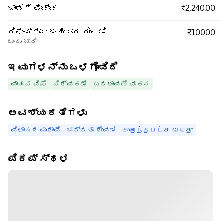
₹2,240.00
ಬಾಡಿಗೆ ವೆಚ್ಚ
ರಿಫಂಡ್ ಮಾಡಬಹುದಾದ ಠೇವಣಿ
₹10000
ಒಂದು ಬಾರಿ
ಇವುಗಳನ್ನು ಒಳಗೊಂಡಿದೆ
ವಾಹನ ವಿಮೆ
ನಿರ್ವಹಣೆ
ಬದಲಾವಣೆ ವಾಹನ
ಅವಶ್ಯಕತೆಗಳು
ವಿಳಾಸದ ಪುರಾವೆ
ಭದ್ರತಾ ಠೇವಣಿ
குறைந்தபட்ச வயது
ಪಿಕಪ್ ಸ್ಥಳ