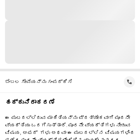
ಬೆಂಬಲ ಸೇವೆಯನ್ನು ಸಂಪರ್ಕಿಸಿ
ಹಕ್ಕುನಿರಾಕರಣೆ
ಈ ಪುಟದಲ್ಲಿರುವ ಮಾಹಿತಿಯನ್ನು ಪ್ರತ್ಯೇಕವಾಗಿ ಮೂರನೇ
ವ್ಯಕ್ತಿಯು ಒದಗಿಸುತ್ತಾರೆ. ಮೂರನೇ ವ್ಯಕ್ತಿಗಳು ನೀಡುವ
ವಿಷಯ, ಆಫರ್ ‌ ಗಳು ಅಥವಾ ಈ ಪುಟದಲ್ಲಿನ ವಿಷಯಗಳಿಂದ