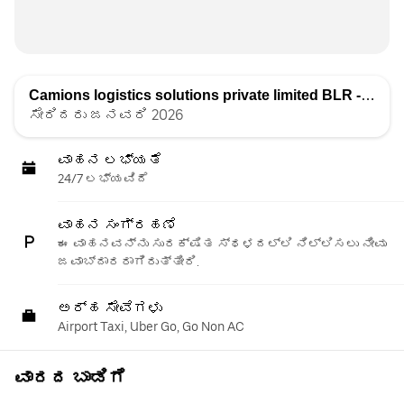
Camions logistics solutions private limited BLR - One
ರ
ಸೇರಿದರು ಜನವರಿ 2026
ವಾಹನ ಲಭ್ಯತೆ
24/7 ಲಭ್ಯವಿದೆ
ವಾಹನ ಸಂಗ್ರಹಣೆ
ಈ ವಾಹನವನ್ನು ಸುರಕ್ಷಿತ ಸ್ಥಳದಲ್ಲಿ ನಿಲ್ಲಿಸಲು ನೀವು
ಜವಾಬ್ದಾರರಾಗಿರುತ್ತೀರಿ.
ಅರ್ಹ ಸೇವೆಗಳು
Airport Taxi, Uber Go, Go Non AC
ವಾರದ ಬಾಡಿಗೆ