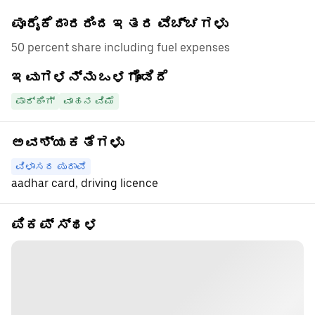
ಪೂರೈಕೆದಾರರಿಂದ ಇತರ ವೆಚ್ಚಗಳು
50 percent share including fuel expenses
ಇವುಗಳನ್ನು ಒಳಗೊಂಡಿದೆ
ಪಾರ್ಕಿಂಗ್
ವಾಹನ ವಿಮೆ
ಅವಶ್ಯಕತೆಗಳು
ವಿಳಾಸದ ಪುರಾವೆ
aadhar card, driving licence
ಪಿಕಪ್ ಸ್ಥಳ