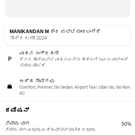
MANIKANDAN M
ರಿಂದ ಪಟ್ಟಿ ಮಾಡಲಾಗಿದೆ
ಸೇರಿದರು ಮೇ 2024
ವಾಹನ ಸಂಗ್ರಹಣೆ
ದಿನದ ಕೊನೆಯಲ್ಲಿ ವಾಹನವನ್ನು ಹಿಂತಿರುಗಿಸುವ ಜವಾಬ್ದಾರಿ
ನಿಮ್ಮ ಮೇಲಿದೆ.
ಅರ್ಹ ಸೇವೆಗಳು
Comfort, Premier, Go Sedan, Airport Taxi, Uber Go, Go Non
AC
ಕಮಿಷನ್
ನಿಮ್ಮ ಭಾಗ
50%
ನಿಮ್ಮ ಭಾಗವು 50% ಮತ್ತು ಫ್ಲೀಟ್ ಮಾಲೀಕರು 50%