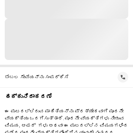
ಬೆಂಬಲ ಸೇವೆಯನ್ನು ಸಂಪರ್ಕಿಸಿ
ಹಕ್ಕುನಿರಾಕರಣೆ
ಈ ಪುಟದಲ್ಲಿರುವ ಮಾಹಿತಿಯನ್ನು ಪ್ರತ್ಯೇಕವಾಗಿ ಮೂರನೇ
ವ್ಯಕ್ತಿಯು ಒದಗಿಸುತ್ತಾರೆ. ಮೂರನೇ ವ್ಯಕ್ತಿಗಳು ನೀಡುವ
ವಿಷಯ, ಆಫರ್ ‌ ಗಳು ಅಥವಾ ಈ ಪುಟದಲ್ಲಿನ ವಿಷಯಗಳಿಂದ
ಪಡೆದ ಮೂರನೇ ವ್ಯಕ್ತಿಗಳೊಂದಿಗಿನ ಯಾವುದೇ ನಂತರದ