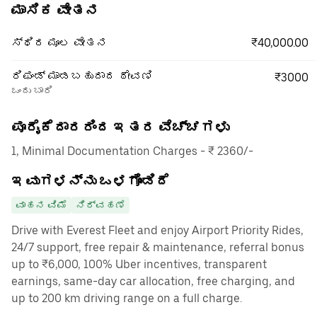
ಮಾಸಿಕ ವೇತನ
₹40,000.00
ಸ್ಥಿರ ಮೂಲ ವೇತನ
ರಿಫಂಡ್ ಮಾಡಬಹುದಾದ ಠೇವಣಿ
₹3000
ಒಂದು ಬಾರಿ
ಪೂರೈಕೆದಾರರಿಂದ ಇತರ ವೆಚ್ಚಗಳು
1, Minimal Documentation Charges - ₹ 2360/-
ಇವುಗಳನ್ನು ಒಳಗೊಂಡಿದೆ
ವಾಹನ ವಿಮೆ
ನಿರ್ವಹಣೆ
Drive with Everest Fleet and enjoy Airport Priority Rides,
24/7 support, free repair & maintenance, referral bonus
up to ₹6,000, 100% Uber incentives, transparent
earnings, same-day car allocation, free charging, and
up to 200 km driving range on a full charge.