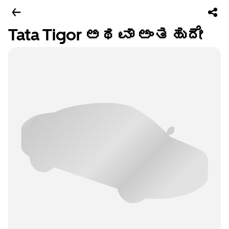
Tata Tigor ಅಥವಾ ಅಂತಹುದೇ