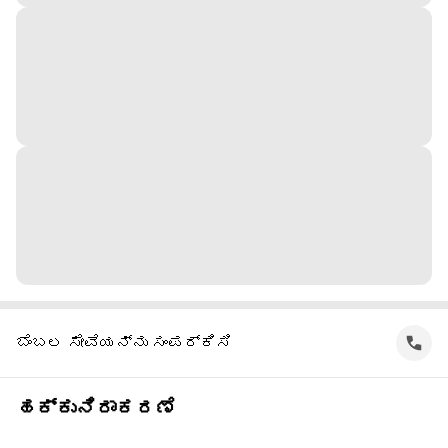
ಬೆಂಬಲ ಸೇವೆಯನ್ನು ಸಂಪರ್ಕಿಸಿ
ಹಕ್ಕುನಿರಾಕರಣೆ