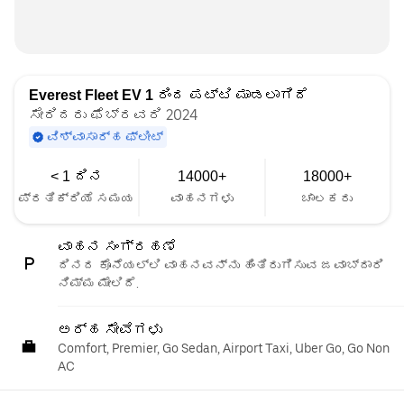
Everest Fleet EV 1
ರಿಂದ ಪಟ್ಟಿ ಮಾಡಲಾಗಿದೆ
ಸೇರಿದರು ಫೆಬ್ರವರಿ 2024
ವಿಶ್ವಾಸಾರ್ಹ ಫ್ಲೀಟ್
< 1 ದಿನ
14000+
18000+
ಪ್ರತಿಕ್ರಿಯೆ ಸಮಯ
ವಾಹನಗಳು
ಚಾಲಕರು
ವಾಹನ ಸಂಗ್ರಹಣೆ
ದಿನದ ಕೊನೆಯಲ್ಲಿ ವಾಹನವನ್ನು ಹಿಂತಿರುಗಿಸುವ ಜವಾಬ್ದಾರಿ
ನಿಮ್ಮ ಮೇಲಿದೆ.
ಅರ್ಹ ಸೇವೆಗಳು
Comfort, Premier, Go Sedan, Airport Taxi, Uber Go, Go Non
AC