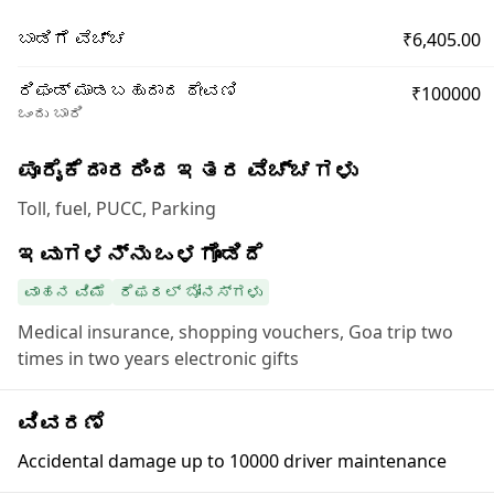
₹6,405.00
ಬಾಡಿಗೆ ವೆಚ್ಚ
ರಿಫಂಡ್ ಮಾಡಬಹುದಾದ ಠೇವಣಿ
₹100000
ಒಂದು ಬಾರಿ
ಪೂರೈಕೆದಾರರಿಂದ ಇತರ ವೆಚ್ಚಗಳು
Toll, fuel, PUCC, Parking
ಇವುಗಳನ್ನು ಒಳಗೊಂಡಿದೆ
ವಾಹನ ವಿಮೆ
ರೆಫರಲ್ ಬೋನಸ್‌ಗಳು
Medical insurance, shopping vouchers, Goa trip two
times in two years electronic gifts
ವಿವರಣೆ
Accidental damage up to 10000 driver maintenance