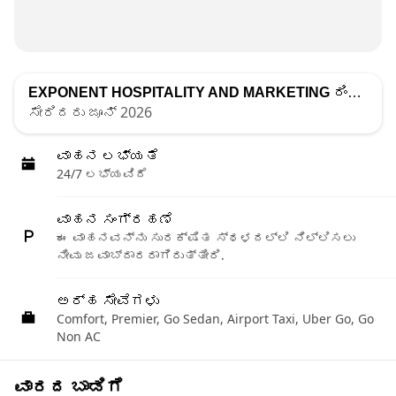
EXPONENT HOSPITALITY AND MARKETING
ರಿಂದ ಪಟ್ಟಿ ಮಾಡಲಾಗಿದೆ
ಸೇರಿದರು ಜೂನ್ 2026
ವಾಹನ ಲಭ್ಯತೆ
24/7 ಲಭ್ಯವಿದೆ
ವಾಹನ ಸಂಗ್ರಹಣೆ
ಈ ವಾಹನವನ್ನು ಸುರಕ್ಷಿತ ಸ್ಥಳದಲ್ಲಿ ನಿಲ್ಲಿಸಲು
ನೀವು ಜವಾಬ್ದಾರರಾಗಿರುತ್ತೀರಿ.
ಅರ್ಹ ಸೇವೆಗಳು
Comfort, Premier, Go Sedan, Airport Taxi, Uber Go, Go
Non AC
ವಾರದ ಬಾಡಿಗೆ