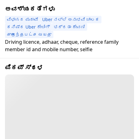
ಅವಶ್ಯಕತೆಗಳು
ವಿಳಾಸದ ಪುರಾವೆ
Uber ನಲ್ಲಿ ಅನುಭವಿ ಚಾಲಕ
ಕನಿಷ್ಠ Uber ರೇಟಿಂಗ್
ಭದ್ರತಾ ಠೇವಣಿ
குறைந்தபட்ச வயது
Driving licence, adhaar, cheque, reference family
member id and mobile number, selfie
ಪಿಕಪ್ ಸ್ಥಳ