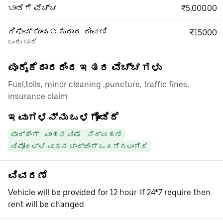
₹5,000.00
ಬಾಡಿಗೆ ವೆಚ್ಚ
ರಿಫಂಡ್ ಮಾಡಬಹುದಾದ ಠೇವಣಿ
₹15000
ಒಂದು ಬಾರಿ
ಪೂರೈಕೆದಾರರಿಂದ ಇತರ ವೆಚ್ಚಗಳು
Fuel,tolls, minor cleaning ,puncture, traffic fines,
insurance claim
ಇವುಗಳನ್ನು ಒಳಗೊಂಡಿದೆ
ಪಾರ್ಕಿಂಗ್
ವಾಹನ ವಿಮೆ
ನಿರ್ವಹಣೆ
ಡಿಪೋದಲ್ಲಿ ವಾಹನ ಚಾರ್ಜಿಂಗ್ ಒದಗಿಸಲಾಗಿದೆ
ವಿವರಣೆ
Vehicle will be provided for 12 hour. If 24*7 require then
rent will be changed.