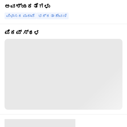
ಅವಶ್ಯಕತೆಗಳು
ವಿಳಾಸದ ಪುರಾವೆ
ಭದ್ರತಾ ಠೇವಣಿ
ಪಿಕಪ್ ಸ್ಥಳ