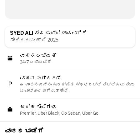
SYED ALI
ರಿಂದ ಪಟ್ಟಿ ಮಾಡಲಾಗಿದೆ
ಸೇರಿದರು ಏಪ್ರಿ 2025
ವಾಹನ ಲಭ್ಯತೆ
24/7 ಲಭ್ಯವಿದೆ
ವಾಹನ ಸಂಗ್ರಹಣೆ
ಈ ವಾಹನವನ್ನು ಸುರಕ್ಷಿತ ಸ್ಥಳದಲ್ಲಿ ನಿಲ್ಲಿಸಲು ನೀವು
ಜವಾಬ್ದಾರರಾಗಿರುತ್ತೀರಿ.
ಅರ್ಹ ಸೇವೆಗಳು
Premier, Uber Black, Go Sedan, Uber Go
ವಾರದ ಬಾಡಿಗೆ